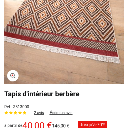
Skip
Tapis d'intérieur berbère
to
the
beginning
Ref
3513000
of
2 avis
Écrire un avis
the
images
40,00 €
Jusqu'à
-70%
à partir de
145,00 €
gallery