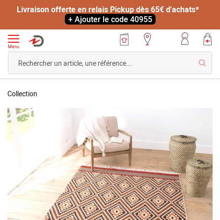
Livraison offerte en relais Pickup dès 65€ d'achats*
+ Ajouter le code 40955
Menu
Reche
Accueil
Tapis
Collection
d'intérieur
Skip
berbère
to
the
end
of
the
images
gallery