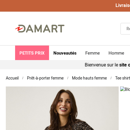
Livrais
PETITS PRIX
Nouveautés
Femme
Homme
Bienvenue sur le
site o
Accueil
Prêt-à-porter femme
Mode hauts femme
Tee shir
Skip
to
the
end
of
the
images