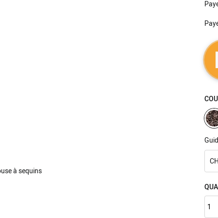
Pay
Pay
COU
Guid
CH
QUA