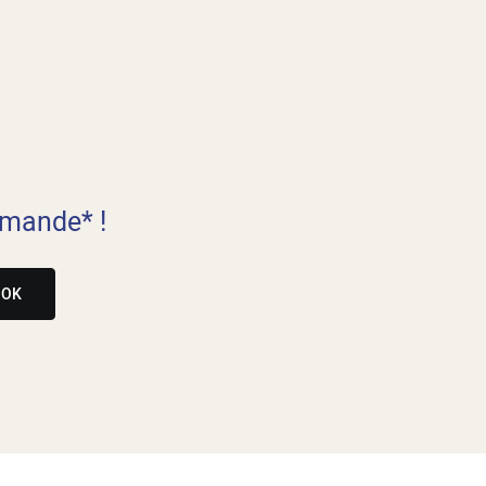
mande* !
OK