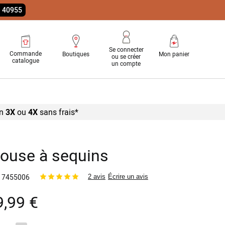
e 40955
Se connecter
Commande
Boutiques
Mon panier
ou se créer
catalogue
un compte
n
3X
ou
4X
sans
frais*
louse à sequins
7455006
2 avis
Écrire un avis
9,99 €