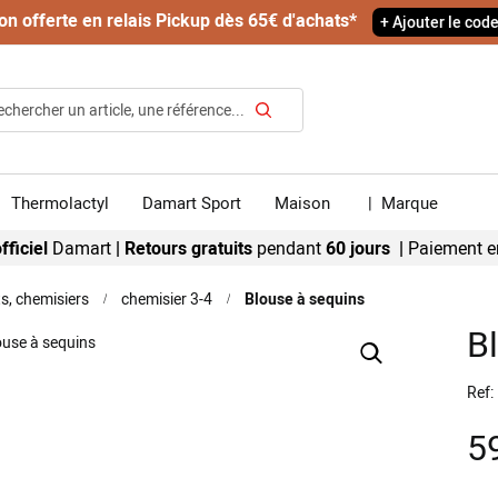
on offerte en relais Pickup dès 65€ d'achats*
+ Ajouter le cod
Rechercher
Thermolactyl
Damart Sport
Maison
|
Marque
fficiel
Damart
|
Retours gratuits
pendant
60 jours |
Paiement e
ts, chemisiers
chemisier 3-4
Blouse à sequins
B
Ref
5