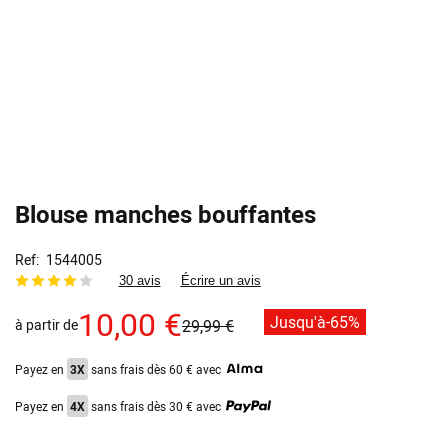
Blouse manches bouffantes
Ref
1544005
30 avis
Écrire un avis
10,00 €
Jusqu'à
-65%
à partir de
29,99 €
Payez en
3X
sans frais dès 60 € avec
Payez en
4X
sans frais dès 30 € avec