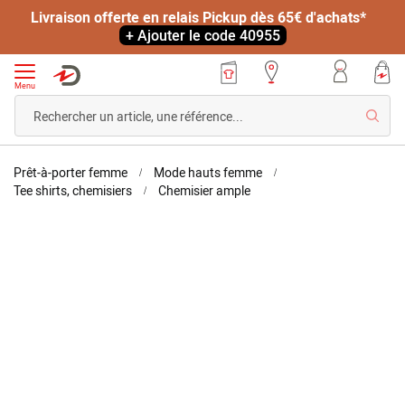
Livraison offerte en relais Pickup dès 65€ d'achats*
+ Ajouter le code 40955
Menu
Reche
Accueil
Prêt-à-porter femme
Mode hauts femme
Blouse
Tee shirts, chemisiers
Chemisier ample
manches
bouffantes
Skip
Skip
to
to
the
the
end
beginning
of
of
the
the
images
images
gallery
gallery