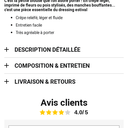
C'est la petite blouse que l'on adore porter ! En crêpe léger,
imprimé de fleurs ou pois stylisés, des manches bouffantes...
c'est une pièce essentielle du dressing estival
Crêpe reliéfé, léger et fluide
Entretien facile
Très agréable à porter
description détaillée
DESCRIPTION DÉTAILLÉE
Composition & entretien
COMPOSITION & ENTRETIEN
Livraison & retours
LIVRAISON & RETOURS
Avis clients
4.0