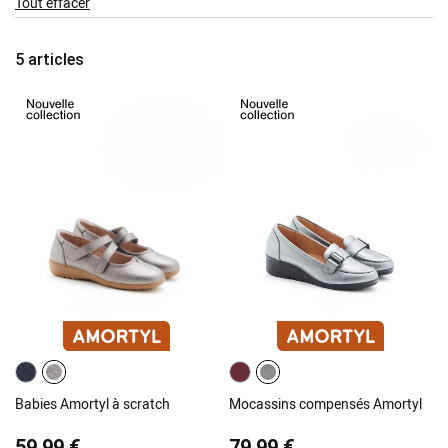
Tout effacer
Item
5
articles
Babies Amortyl à scratch
Mocassins compensés Amortyl
59,99 €
79,99 €