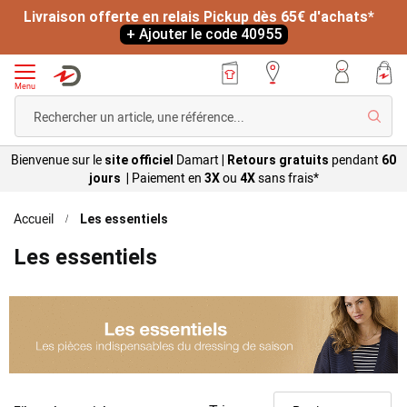
+ Ajouter le code 40955
*
L
Menu
Reche
Bienvenue sur le
Damart
pendant
site officiel
|
Retours gratuits
60
Paiement en
ou
sans
frais*
jours |
3X
4X
Accueil
Les essentiels
Les essentiels