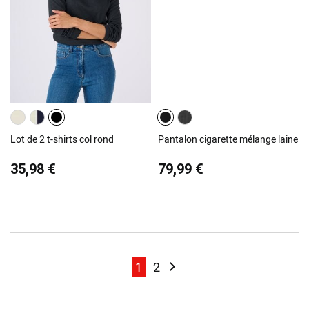
Lot de 2 t-shirts col rond
Pantalon cigarette mélange laine
35,98 €
79,99 €
Page
Page
Page
Page
Suivant
1
2