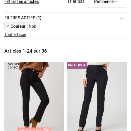
Trier par :
Filtrer les articles
FILTRES ACTIFS (1)
Remove
Noir
Couleur
This
Tout effacer
Item
Articles
1
-
24
sur
36