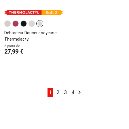
Débardeur Douceur soyeuse
Thermolactyl
à partir de
27,99 €
Page
Page
Page
Page
Page
Page
Suivant
1
2
3
4