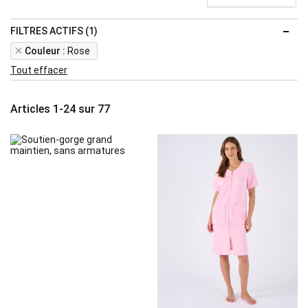
FILTRES ACTIFS (1)
Remove
Couleur
Rose
This
Tout effacer
Item
Articles
1
-
24
sur
77