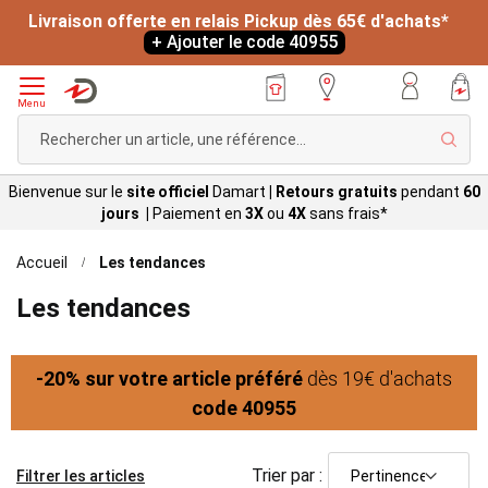
Livraison offerte en relais Pickup dès 65€ d'achats*
+ Ajouter le code 40955
Menu
Rech
Bienvenue sur le
site officiel
Damart
|
Retours gratuits
pendant
60
jours |
Paiement en
3X
ou
4X
sans
frais*
Accueil
Les tendances
Les tendances
dès 19€ d'achats
-20% sur votre article préféré
code 40955
Trier par :
Filtrer les articles