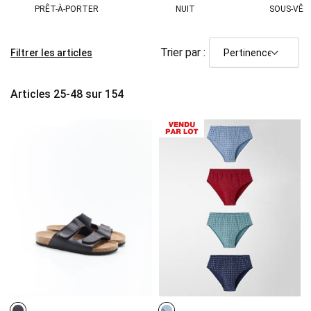
PRÊT-À-PORTER
NUIT
SOUS-VÊ
Trier par :
Filtrer les articles
Articles
25
-
48
sur
154