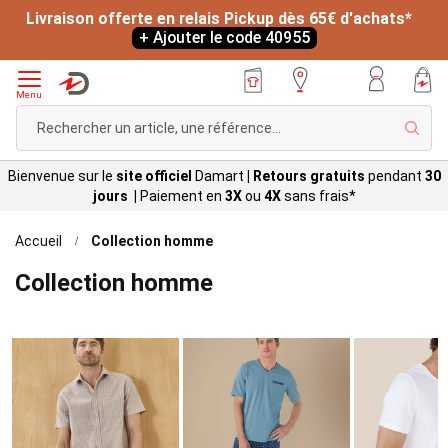
Livraison offerte en relais Pickup dès 65€ d'achats*
+ Ajouter le code 40955
Menu
Rech
Bienvenue sur le
site officiel
Damart
|
Retours gratuits
pendant
30
jours |
Paiement en
3X
ou
4X
sans
frais*
Accueil
Collection homme
Collection homme