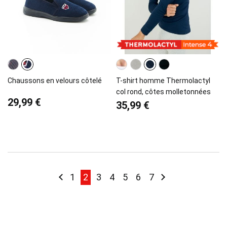
Chaussons en velours côtelé
T-shirt homme Thermolactyl
col rond, côtes molletonnées
29,99 €
35,99 €
Page
Page
Précédent
Page
You're currently reading page
Page
Page
Page
Page
Page
Page
Suivant
1
2
3
4
5
6
7