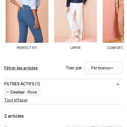
LARGE
PERFECT FIT
CONFORT, 
Trier par :
Filtrer les articles
FILTRES ACTIFS (1)
Remove
Couleur
Rose
This
Tout effacer
Item
2
articles