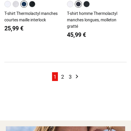
T-shirt Thermolactyl manches
T-shirt homme Thermolactyl
courtes maille interlock
manches longues, molleton
gratté
25,99 €
45,99 €
Page
Page
Page
Page
Page
Suivant
1
2
3