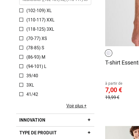
(102-109) XL
(110-117) XXL
(118-125) 3XL
(70-77) XS
(78-85) S
(86-93) M
T-shirt Essent
(94-101) L
39/40
à partir de
3XL
7,00 €
41/42
19,99 €
Voir plus
INNOVATION
TYPE DE PRODUIT