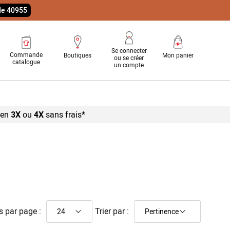
ode 40955
Se connecter
Commande
Boutiques
Mon panier
ou se créer
catalogue
un compte
 en
ou
sans
frais*
3X
4X
s par page :
Trier par :