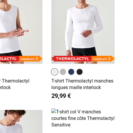
 Thermolactyl
T-shirt Thermolactyl manches
erlock
longues maille interlock
29,99 €