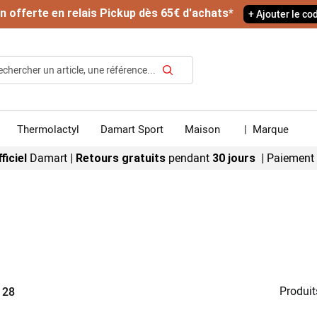
on offerte en relais Pickup dès 65€ d'achats*
+ Ajouter le c
Rechercher
Thermolactyl
Damart Sport
Maison
|
Marque
Damart
pendant
Paiement
ficiel
|
Retours gratuits
30 jours |
Produit
r
28