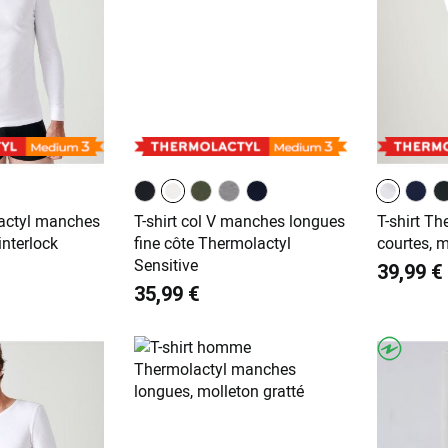
lactyl manches
T-shirt col V manches longues
T-shirt T
interlock
fine côte Thermolactyl
courtes, m
Sensitive
39,99 €
35,99 €