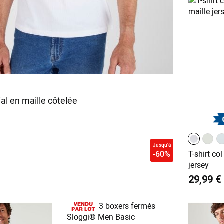
ial en maille côtelée
Jusqu'à
-60%
T-shirt co
jersey
29,99 €