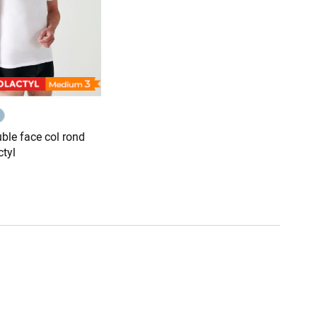
uble face col rond
tyl