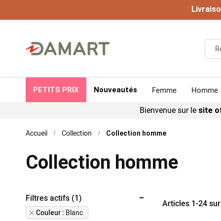
Livrais
Femme
Homme
PETITS PRIX
Nouveautés
Bienvenue sur le
site of
Accueil
Collection
Collection homme
Collection homme
Filtres actifs (1)
Articles
1
-
24
su
Remove
Couleur
Blanc