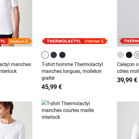
lactyl manches
T-shirt homme Thermolactyl
Caleçon o
nterlock
manches longues, molleton
côtes mol
gratté
39,99 €
45,99 €