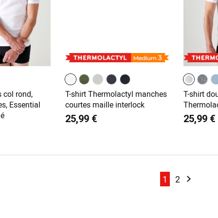
s col rond,
T-shirt Thermolactyl manches
T-shirt do
s, Essential
courtes maille interlock
Thermolac
né
25,99 €
25,99 €
Page
Page
Page
Page
Suivant
1
2