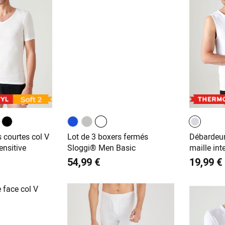
 courtes col V
Lot de 3 boxers fermés
Débardeur
ensitive
Sloggi® Men Basic
maille int
54,99 €
19,99 €