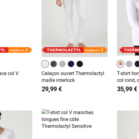
ace col V
Caleçon ouvert Thermolactyl
T-shirt h
maille interlock
col rond,
29,99 €
35,99 €