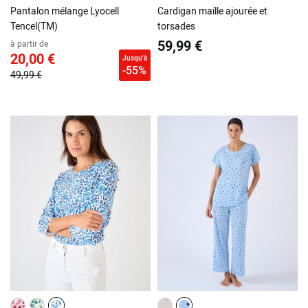
Pantalon mélange Lyocell
Cardigan maille ajourée et
Tencel(TM)
torsades
59,99 €
à partir de
20,00 €
Jusqu'à
-55%
49,99 €