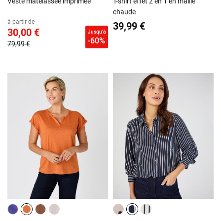
Veste matelassée imprimée
T-shirt effet 2 en 1 en maille
chaude
à partir de
39,99 €
30,00 €
Jusqu'à
-60%
79,99 €