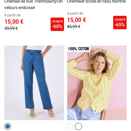
Chemise de nuit Thermolactyl en
Chemisier brodé en tissu flammé
velours embossé
à partir de
à partir de
15,00 €
Jusqu'à
15,00 €
Jusqu'à
-65%
-60%
45,99 €
39,99 €