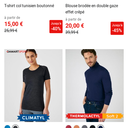
T-shirt col tunisien boutonné
Blouse brodée en double gaze
effet crêpé
à partir de
à partir de
15,00 €
Jusqu'à
20,00 €
Jusqu'à
-40%
-45%
25,99 €
39,99 €