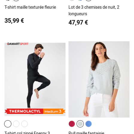
T-shirt maille texturée fleurie
Lot de 3 chemises de nuit, 2
longueurs
35,99 €
47,97 €
T-shirt col zippé Energy 3
Pull maille fantaisie