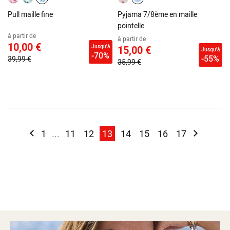
Pull maille fine
Pyjama 7/8ème en maille
pointelle
à partir de
à partir de
10,00 €
Jusqu'à
15,00 €
Jusqu'à
-70%
-55%
39,99 €
35,99 €
Page
Page
Précédent
Page
Page
Page
You're currently reading page
Page
Page
Page
Page
Page
Suivant
1
...
11
12
13
14
15
16
17