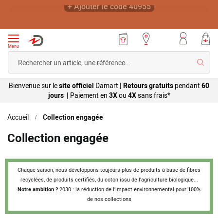
-20% sur votre article préféré dès 19€ d'achats*
+ Ajouter le code 40955
Menu
Reche
Bienvenue sur le
site officiel
Damart
|
Retours gratuits
pendant
60
jours |
Paiement en
3X
ou
4X
sans
frais*
Accueil
Collection engagée
Collection engagée
Chaque saison, nous développons toujours plus de produits à base de fibres
recyclées, de produits certifiés, du coton issu de l'agriculture biologique...
Notre ambition ?
2030 : la réduction de l’impact environnemental pour 100%
de nos collections