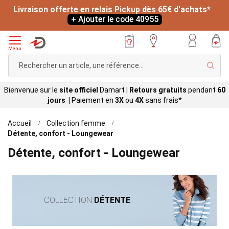
Livraison offerte en relais Pickup dès 65€ d'achats*
+ Ajouter le code 40955
Menu
Rech
Bienvenue sur le
site officiel
Damart
|
Retours gratuits
pendant
60
jours |
Paiement en
3X
ou
4X
sans
frais*
Accueil
Collection femme
Détente, confort - Loungewear
Détente, confort - Loungewear
COLLECTION
DÉTENTE