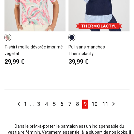
T-shirt maille dévorée imprimé
Pull sans manches
végétal
Thermolactyl
29,99 €
39,99 €
Page
Page
Précédent
Page
Page
Page
Page
Page
Page
Page
You're currently rea
Page
Page
Page
Suivant
1
...
3
4
5
6
7
8
9
10
11
Dans le prêt-à-porter, le pantalon est un indispensable du
vestiaire féminin. Vetement essentiel à la plupart de nos looks, il