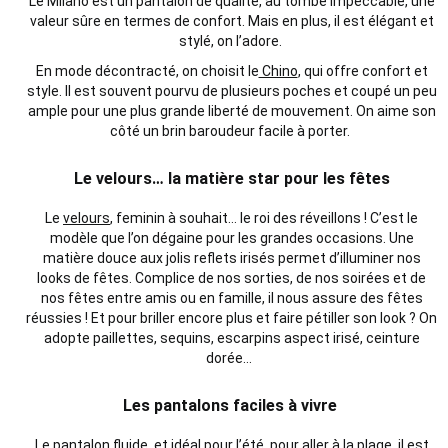
Le Milano est un pantalon de qualité, au tombé impeccable, une
valeur sûre en termes de confort. Mais en plus, il est élégant et
stylé, on l’adore.
En mode décontracté, on choisit le
Chino
, qui offre confort et
style. Il est souvent pourvu de plusieurs poches et coupé un peu
ample pour une plus grande liberté de mouvement. On aime son
côté un brin baroudeur facile à porter.
Le velours… la matière star pour les fêtes
Le
velours
, feminin à souhait… le roi des réveillons ! C’est le
modèle que l’on dégaine pour les grandes occasions. Une
matière douce aux jolis reflets irisés permet d’illuminer nos
looks de fêtes. Complice de nos sorties, de nos soirées et de
nos fêtes entre amis ou en famille, il nous assure des fêtes
réussies ! Et pour briller encore plus et faire pétiller son look ? On
adopte paillettes, sequins, escarpins aspect irisé, ceinture
dorée…
Les pantalons faciles à vivre
Le
pantalon fluide
, et idéal pour l’été, pour aller à la plage, il est