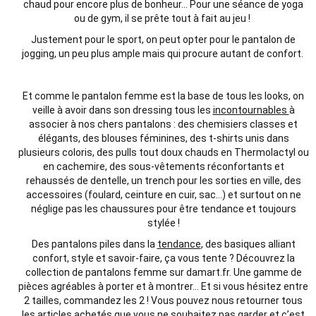
chaud pour encore plus de bonheur… Pour une séance de yoga
ou de gym, il se prête tout à fait au jeu !
Justement pour le sport, on peut opter pour le pantalon de
jogging, un peu plus ample mais qui procure autant de confort.
Et comme le pantalon femme est la base de tous les looks, on
veille à avoir dans son dressing tous les
incontournables
à
associer à nos chers pantalons : des chemisiers classes et
élégants, des blouses féminines, des t-shirts unis dans
plusieurs coloris, des pulls tout doux chauds en Thermolactyl ou
en cachemire, des sous-vêtements réconfortants et
rehaussés de dentelle, un trench pour les sorties en ville, des
accessoires (foulard, ceinture en cuir, sac…) et surtout on ne
néglige pas les chaussures pour être tendance et toujours
stylée !
Des pantalons piles dans la
tendance
, des basiques alliant
confort, style et savoir-faire, ça vous tente ? Découvrez la
collection de pantalons femme sur damart.fr. Une gamme de
pièces agréables à porter et à montrer… Et si vous hésitez entre
2 tailles, commandez les 2 ! Vous pouvez nous retourner tous
les articles achetés que vous ne souhaitez pas garder et c’est