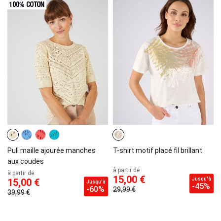
Pull maille ajourée manches
T-shirt motif placé fil brillant
aux coudes
à partir de
à partir de
15,00 €
Jusqu'à
15,00 €
Jusqu'à
-45%
-60%
29,99 €
39,99 €