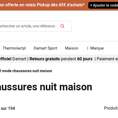
on offerte en relais Pickup dès 65€ d'achats*
+ Ajouter le cod
Rechercher
Thermolactyl
Damart Sport
Maison
|
Marque
fficiel
Damart
|
Retours gratuits
pendant
60 jours |
Paiement e
l mode chaussures nuit maison
ussures nuit maison
Produit
sur
194