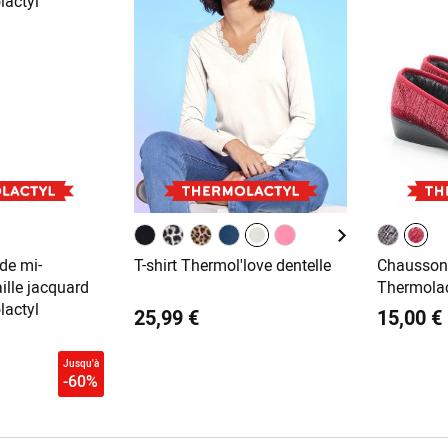
 de mi-
T-shirt Thermol'love dentelle
Chaussons
ille jacquard
Thermolac
lactyl
25,99 €
15,00 €
Jusqu'à
-60%