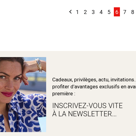
Page
Page
Précédent
Page
Page
Page
Page
Page
You're c
Page
P
1
2
3
4
5
6
7
8
Cadeaux, privilèges, actu, invitations.
profiter d'avantages exclusifs en ava
première :
INSCRIVEZ-VOUS VITE
À LA NEWSLETTER...