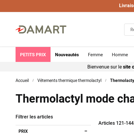
Livrais
PETITS PRIX
Nouveautés
Femme
Homme
Bienvenue sur le
site o
Accueil
Vêtements thermique thermolactyl
Thermolacty
Thermolactyl mode cha
Filtrer les articles
Articles
121
-
144
PRIX