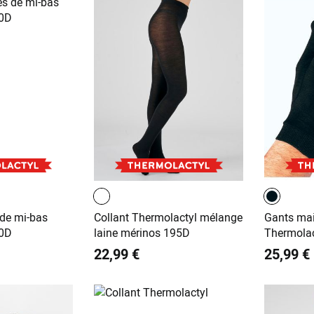
 de mi-bas
Collant Thermolactyl mélange
Gants mail
90D
laine mérinos 195D
Thermolac
22,99 €
25,99 €