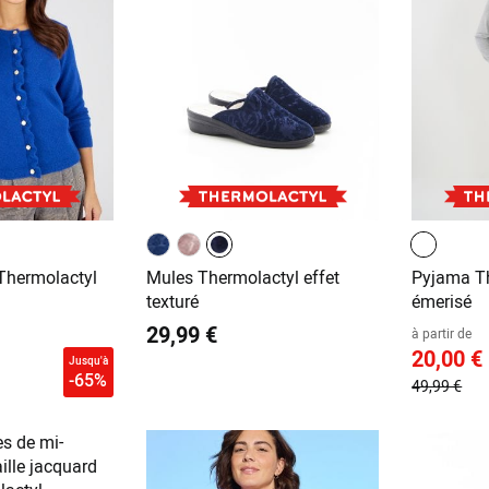
 Thermolactyl
Mules Thermolactyl effet
Pyjama Th
texturé
émerisé
29,99 €
à partir de
20,00 €
Jusqu'à
-65%
49,99 €