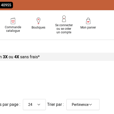
e 40955
Se connecter
Commande
Boutiques
Mon panier
ou se créer
catalogue
un compte
n
3X
ou
4X
sans
frais*
s par page :
Trier par :