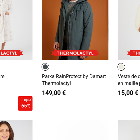
re
Parka RainProtect by Damart
Veste de 
Thermolactyl
en maille 
149,00 €
15,00 €
Jusqu'à
-65%