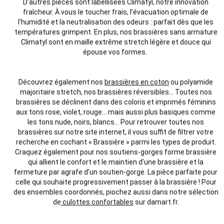
D’autres pièces sont labellisées Climatyl, notre innovation
fraîcheur. À vous le toucher frais, l’évacuation optimale de
l’humidité et la neutralisation des odeurs : parfait dès que les
températures grimpent. En plus, nos brassières sans armature
Climatyl sont en maille extrême stretch légère et douce qui
épouse vos formes.
Découvrez également nos
brassières en coton
ou polyamide
majoritaire stretch, nos brassières réversibles… Toutes nos
brassières se déclinent dans des coloris et imprimés féminins
aux tons rose, violet, rouge… mais aussi plus basiques comme
les tons nude, noirs, blancs… Pour retrouver toutes nos
brassières sur notre site internet, il vous suffit de filtrer votre
recherche en cochant « Brassière » parmi les types de produit.
Craquez également pour nos soutiens-gorges forme brassière
qui allient le confort et le maintien d’une brassière et la
fermeture par agrafe d’un soutien-gorge. La pièce parfaite pour
celle qui souhaite progressivement passer à la brassière ! Pour
des ensembles coordonnés, piochez aussi dans notre sélection
de
culottes confortables
sur damart.fr.