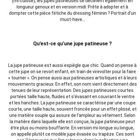
(mi-cuisse), les jupes patineuses se déclinent également en
longueur genoux et en version midi. Prête à adopter et à
dompter cette pièce fétiche du dressing féminin ? Portrait d’un
must-have…
Qu’est-ce qu’une jupe patineuse ?
La jupe patineuse est aussi espiègle que chic. Quand on pense à
cette jupe on se revoit enfant, en train de virevolter pour la faire
« tourner ». On pense aussi aux patineuses artistiques et à leurs
mouvements gracieux. En effet, son nom vient directement des
tenues de leur représentation. Des jupes patineuses courtes
portées taille haute, fluides et s’évasant en couvrant le ventre
et les hanches. La jupe patineuse se caractérise par une coupe
courte, une taille haute, souvent froncée pour un effet plissé, et
une matière souple qui assure de l’ampleur au vêtement. Selon
la matière dans laquelle elle est conçue, la jupe patineuse peut
être plus ou moins bouffante. En version mi-longue ou longue,
on appelle plutôt ce modèle jupe évasée ou trapèze. Ces sont