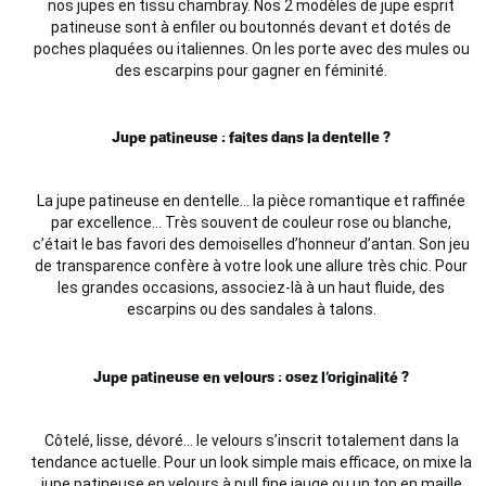
nos jupes en tissu chambray. Nos 2 modèles de jupe esprit
patineuse sont à enfiler ou boutonnés devant et dotés de
poches plaquées ou italiennes. On les porte avec des mules ou
des escarpins pour gagner en féminité.
Jupe patineuse : faites dans la dentelle ?
La jupe patineuse en dentelle… la pièce romantique et raffinée
par excellence… Très souvent de couleur rose ou blanche,
c’était le bas favori des demoiselles d’honneur d’antan. Son jeu
de transparence confère à votre look une allure très chic. Pour
les grandes occasions, associez-là à un haut fluide, des
escarpins ou des sandales à talons.
Jupe patineuse en velours : osez l’originalité ?
Côtelé, lisse, dévoré… le velours s’inscrit totalement dans la
tendance actuelle. Pour un look simple mais efficace, on mixe la
jupe patineuse en velours à pull fine jauge ou un top en maille