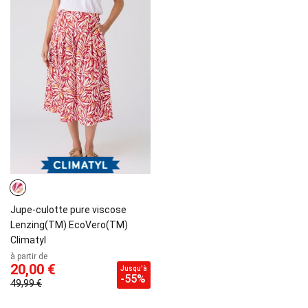
Jupe-culotte pure viscose
Lenzing(TM) EcoVero(TM)
Climatyl
à partir de
20,00 €
Jusqu'à
-55%
49,99 €