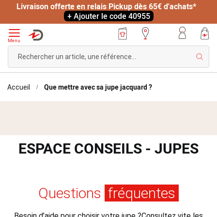
Livraison offerte en relais Pickup dès 65€ d'achats*
+ Ajouter le code 40955
Menu
Rech
Que mettre avec sa jupe jacquard ?
Accueil
ESPACE CONSEILS - JUPES
Questions
fréquentes
Besoin d’aide pour choisir votre jupe ?
Consultez vite les