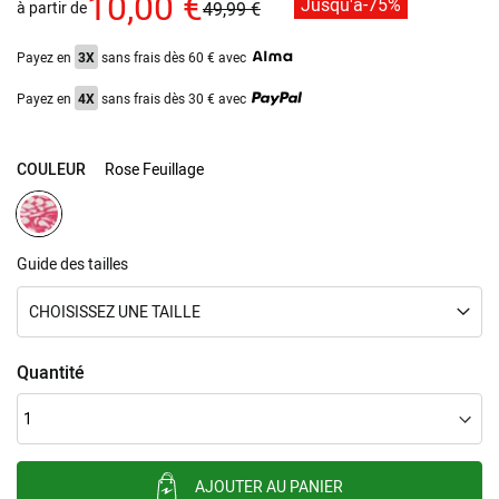
10,00 €
Jusqu'à
-75%
à partir de
49,99 €
gallery
Payez en
3X
sans frais dès 60 € avec
Payez en
4X
sans frais dès 30 € avec
COULEUR
Rose Feuillage
Guide des tailles
CHOISISSEZ UNE TAILLE
Quantité
AJOUTER AU PANIER