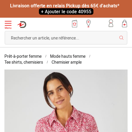
Livraison offerte en relais Pickup dès 65€ d'achats*
+ Ajouter le code 40955
Menu
Reche
Accueil
Prêt-à-porter femme
Mode hauts femme
Chemisier
Tee shirts, chemisiers
Chemisier ample
crêpe
Skip
texturé
to
the
end
of
the
images
gallery