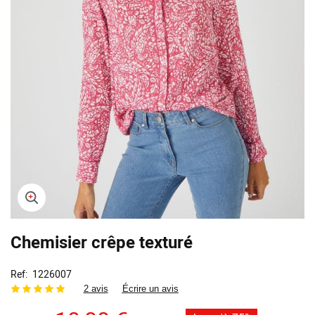
Skip
Chemisier crêpe texturé
to
the
beginning
Ref
1226007
of
2 avis
Écrire un avis
the
images