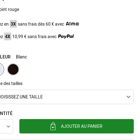
oint rouge
ount_color_point_rouge
ez en
3X
sans frais dès 60 € avec
ez
4X
10,99 € sans frais avec
LEUR
Blanc
e des tailles
OISISSEZ UNE TAILLE
NTITÉ
AJOUTER AU PANIER