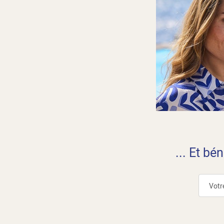
... Et bé