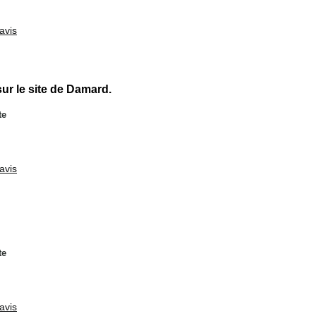
avis
r le site de Damard.
te
avis
te
avis