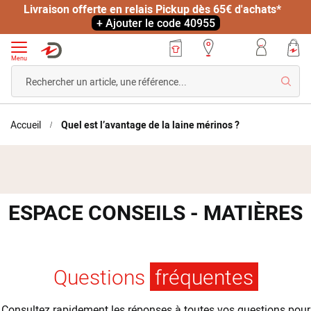
Livraison offerte en relais Pickup dès 65€ d'achats*
+ Ajouter le code 40955
Menu
Reche
Accueil
Quel est l’avantage de la laine mérinos ?
ESPACE CONSEILS - MATIÈRES
Questions
fréquentes
Consultez rapidement les réponses à toutes vos questions pour