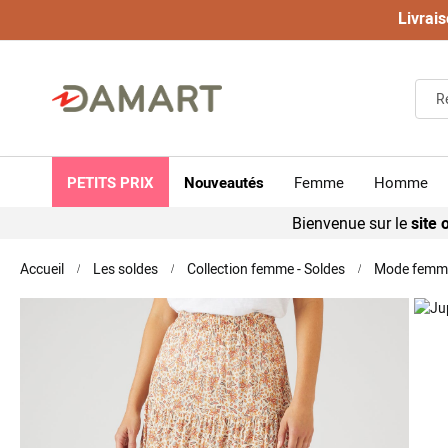
Livrais
PETITS PRIX
Nouveautés
Femme
Homme
Bienvenue sur le
site o
Accueil
Les soldes
Collection femme - Soldes
Mode femme
Skip
to
the
end
of
the
images