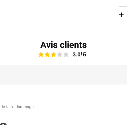
Li
Avis clients
3.0
oi de taille dommage
avis