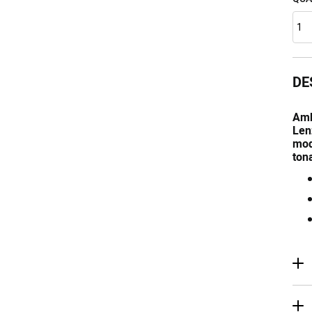
DE
Amb
Len
mod
ton
de
Co