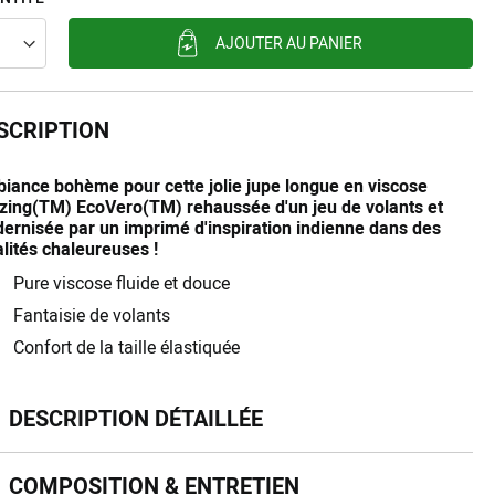
AJOUTER AU PANIER
SCRIPTION
iance bohème pour cette jolie jupe longue en viscose
zing(TM) EcoVero(TM) rehaussée d'un jeu de volants et
ernisée par un imprimé d'inspiration indienne dans des
alités chaleureuses !
Pure viscose fluide et douce
Fantaisie de volants
Confort de la taille élastiquée
scription détaillée
DESCRIPTION DÉTAILLÉE
mposition & entretien
COMPOSITION & ENTRETIEN