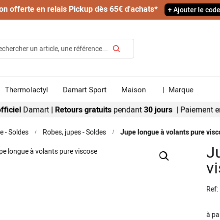
on offerte en relais Pickup dès 65€ d'achats*
+ Ajouter le cod
Rechercher
Thermolactyl
Damart Sport
Maison
|
Marque
fficiel
Damart
|
Retours gratuits
pendant
30 jours |
Paiement e
 - Soldes
Robes, jupes - Soldes
Jupe longue à volants pure vis
J
v
Ref
à pa