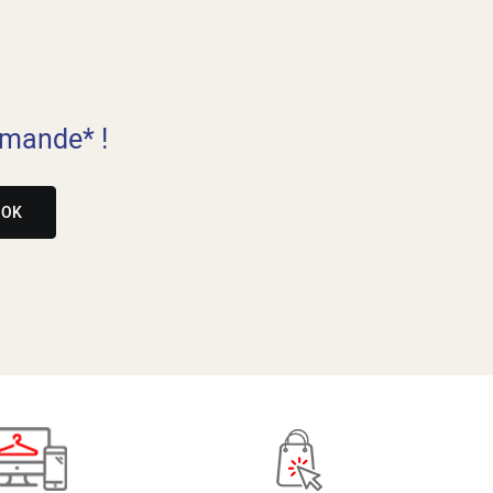
mande* !
OK