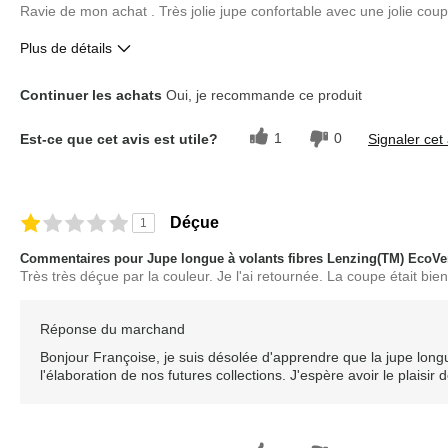
Ravie de mon achat . Très jolie jupe confortable avec une jolie co
Plus de détails
Le pour
Les meilleures utilisati
Continuer les achats
Oui, je recommande ce produit
Bonne coupe
Usage quotidien
1
0
Est-ce que cet avis est utile?
Signaler cet 
Confortable
Décrivez-vous
Orienté vers le confort, À la mode
Évaluation sur la taille
Taille conforme
Déçue
1
Commentaires pour Jupe longue à volants fibres Lenzing(TM) EcoVe
Très très déçue par la couleur. Je l'ai retournée. La coupe était bien,
Réponse du marchand
Bonjour Françoise, je suis désolée d'apprendre que la jupe long
l'élaboration de nos futures collections. J'espère avoir le plaisi