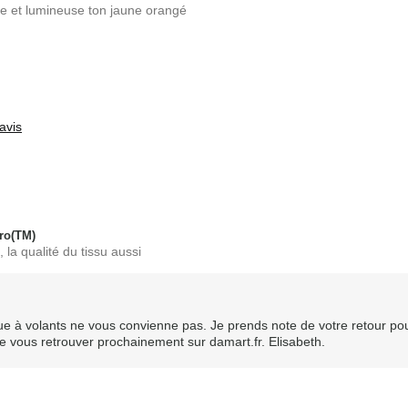
upe et lumineuse ton jaune orangé
ons
avis
ro(TM)
 la qualité du tissu aussi
ue à volants ne vous convienne pas. Je prends note de votre retour po
r de vous retrouver prochainement sur damart.fr. Elisabeth.