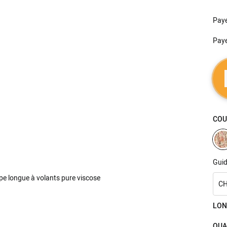
Pay
Pay
COU
Guid
CH
LON
QUA