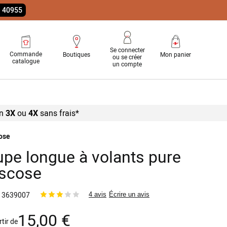
e 40955
Se connecter
Commande
Boutiques
Mon panier
ou se créer
catalogue
un compte
n
3X
ou
4X
sans
frais*
cose
upe longue à volants pure
iscose
3639007
4 avis
Écrire un avis
15,00 €
rtir de