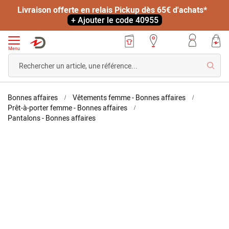
Livraison offerte en relais Pickup dès 65€ d'achats*
+ Ajouter le code 40955
Menu
Reche
Accueil
Bonnes affaires
Vêtements femme - Bonnes affaires
Prêt-à-porter femme - Bonnes affaires
Pantalon
Pantalons - Bonnes affaires
effet
ventre
Skip
Skip
plat
to
to
the
the
end
beginning
of
of
the
the
images
images
gallery
gallery