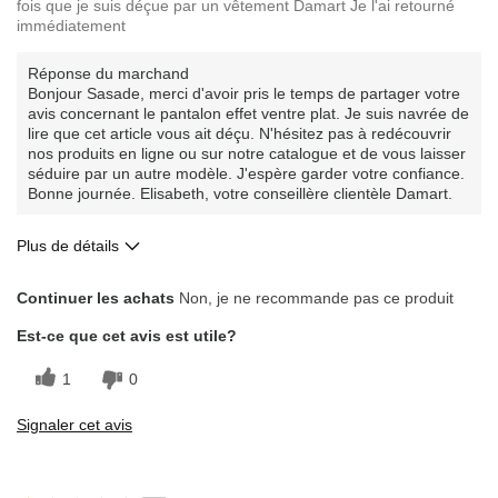
fois que je suis déçue par un vêtement Damart Je l'ai retourné
immédiatement
Réponse du marchand
Bonjour Sasade, merci d'avoir pris le temps de partager votre
avis concernant le pantalon effet ventre plat. Je suis navrée de
lire que cet article vous ait déçu. N'hésitez pas à redécouvrir
nos produits en ligne ou sur notre catalogue et de vous laisser
séduire par un autre modèle. J'espère garder votre confiance.
Bonne journée. Elisabeth, votre conseillère clientèle Damart.
Plus de détails
Le contre
Continuer les achats
Non, je ne recommande pas ce produit
Ne correspond pas à la photo
Est-ce que cet avis est utile?
Qualité médiocre
1
0
Les meilleures utilisations
Signaler cet avis
Usage quotidien
Décrivez-vous
Classique, Orienté vers le confort