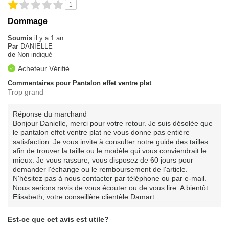
1
Évaluation sur la taille
Taille grand
Dommage
Soumis
il y a 1 an
Par
DANIELLE
de
Non indiqué
Acheteur Vérifié
Commentaires pour Pantalon effet ventre plat
Trop grand
Réponse du marchand
Bonjour Danielle, merci pour votre retour. Je suis désolée que
le pantalon effet ventre plat ne vous donne pas entière
satisfaction. Je vous invite à consulter notre guide des tailles
afin de trouver la taille ou le modèle qui vous conviendrait le
mieux. Je vous rassure, vous disposez de 60 jours pour
demander l'échange ou le remboursement de l'article.
N'hésitez pas à nous contacter par téléphone ou par e-mail.
Nous serions ravis de vous écouter ou de vous lire. A bientôt.
Elisabeth, votre conseillère clientèle Damart.
Est-ce que cet avis est utile?