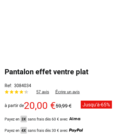
Pantalon effet ventre plat
Ref
3084034
57 avis
Écrire un avis
20,00 €
Jusqu'à
-65%
à partir de
59,99 €
Payez en
3X
sans frais dès 60 € avec
Payez en
4X
sans frais dès 30 € avec