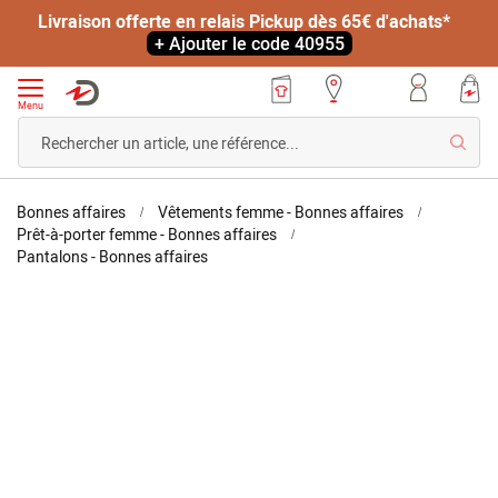
Livraison offerte en relais Pickup dès 65€ d'achats*
+ Ajouter le code 40955
Menu
Reche
Accueil
Bonnes affaires
Vêtements femme - Bonnes affaires
Prêt-à-porter femme - Bonnes affaires
Pantalon
Pantalons - Bonnes affaires
gabardine
extensible
Skip
Skip
to
to
the
the
end
beginning
of
of
the
the
images
images
gallery
gallery