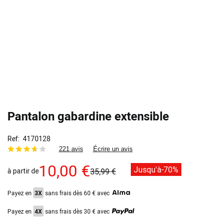
Pantalon gabardine extensible
Ref
4170128
221 avis
Écrire un avis
10,00 €
Jusqu'à
-70%
à partir de
35,99 €
Payez en
3X
sans frais dès 60 € avec
Payez en
4X
sans frais dès 30 € avec