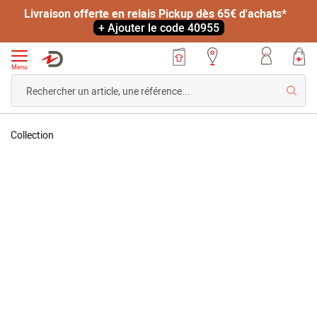
Livraison offerte en relais Pickup dès 65€ d'achats*
+ Ajouter le code 40955
Menu
Reche
Accueil
Polo
Collection
jersey
rayé
Skip
Skip
to
to
the
the
end
beginning
of
of
the
the
images
images
gallery
gallery