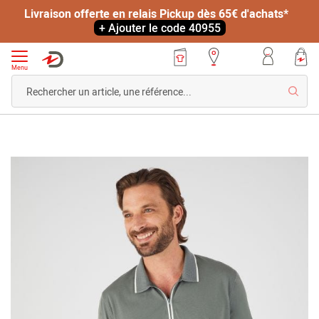
Livraison offerte en relais Pickup dès 65€ d'achats*
+ Ajouter le code 40955
Menu
Reche
Accueil
Polo
manches
Skip
courtes
to
à
the
col
end
zippé
of
Climatyl
the
images
gallery