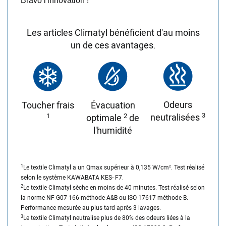
Bravo l'innovation !
Les articles Climatyl bénéficient d'au moins
un de ces avantages.
Odeurs
Toucher frais
Évacuation
3
1
2
neutralisées
optimale
de
l'humidité
1
Le textile Climatyl a un Qmax supérieur à 0,135 W/cm². Test réalisé
selon le système KAWABATA KES- F7.
2
Le textile Climatyl sèche en moins de 40 minutes. Test réalisé selon
la norme NF G07-166 méthode A&B ou ISO 17617 méthode B.
Performance mesurée au plus tard après 3 lavages.
3
Le textile Climatyl neutralise plus de 80% des odeurs liées à la