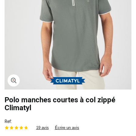
Skip
Polo manches courtes à col zippé
to
the
Climatyl
beginning
of
Ref
the
19 avis
Écrire un avis
images
gallery