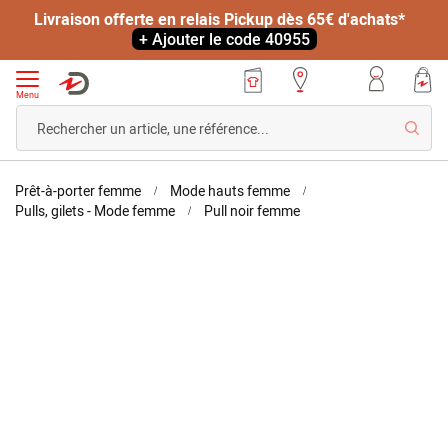
Livraison offerte en relais Pickup dès 65€ d'achats*
+ Ajouter le code 40955
Menu
Reche
Accueil
Prêt-à-porter femme
Mode hauts femme
Pull
Pulls, gilets - Mode femme
Pull noir femme
jacquard
en
Skip
Skip
maille
to
to
poilue
the
the
end
beginning
of
of
the
the
images
images
gallery
gallery