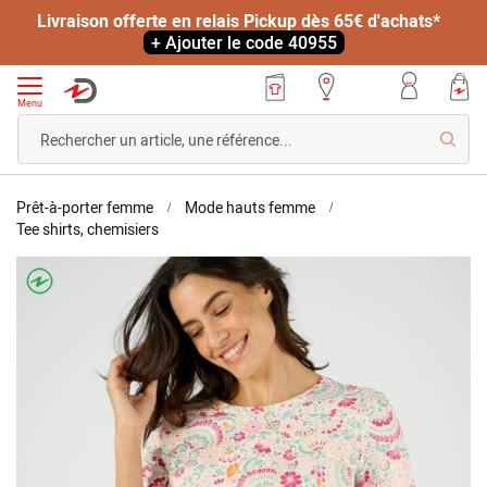
Livraison offerte en relais Pickup dès 65€ d'achats*
+ Ajouter le code 40955
Menu
Reche
Accueil
Prêt-à-porter femme
Mode hauts femme
T-
Tee shirts, chemisiers
shirt
Skip
imprimé
to
pur
the
coton
end
of
the
images
gallery