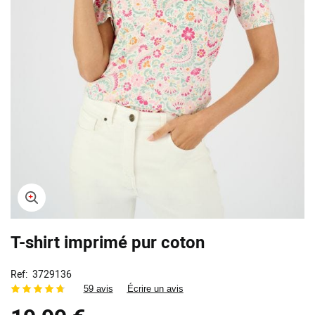
Skip
T-shirt imprimé pur coton
to
the
beginning
Ref
3729136
of
59 avis
Écrire un avis
the
images