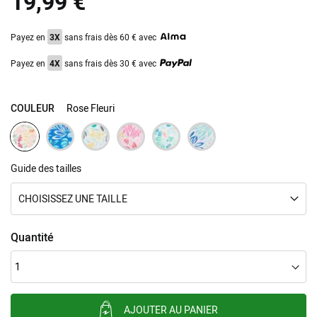
19,99 €
gallery
Payez en
3X
sans frais dès 60 € avec
Payez en
4X
sans frais dès 30 € avec
COULEUR
Rose Fleuri
Guide des tailles
CHOISISSEZ UNE TAILLE
Quantité
AJOUTER AU PANIER