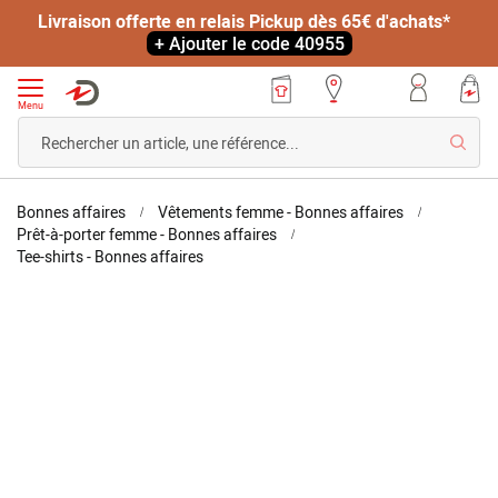
Livraison offerte en relais Pickup dès 65€ d'achats*
+ Ajouter le code 40955
Menu
Reche
Accueil
Bonnes affaires
Vêtements femme - Bonnes affaires
Prêt-à-porter femme - Bonnes affaires
T-
Tee-shirts - Bonnes affaires
shirt
maille
Skip
Skip
flammée
to
to
the
the
end
beginning
of
of
the
the
images
images
gallery
gallery