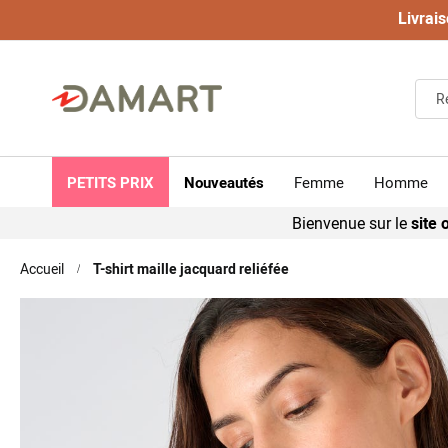
Livrais
PETITS PRIX
Nouveautés
Femme
Homme
Bienvenue sur le
site o
Accueil
T-shirt maille jacquard reliéfée
Skip
to
the
end
of
the
images