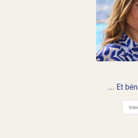
... Et bé