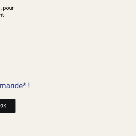
.. pour
nt-
mande* !
OK