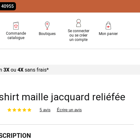
e 40955
Se connecter
Commande
Boutiques
Mon panier
ou se créer
catalogue
un compte
n
3X
ou
4X
sans
frais*
shirt maille jacquard reliéfée
5 avis
Écrire un avis
SCRIPTION