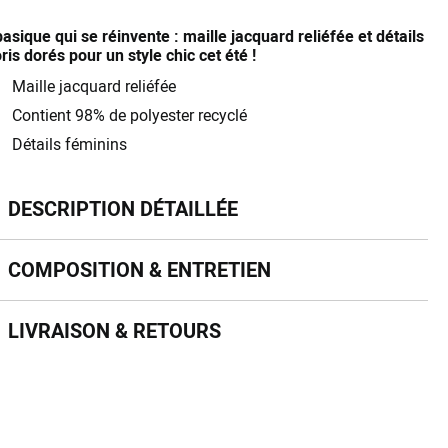
asique qui se réinvente : maille jacquard reliéfée et détails
ris dorés pour un style chic cet été !
Maille jacquard reliéfée
Contient 98% de polyester recyclé
Détails féminins
scription détaillée
DESCRIPTION DÉTAILLÉE
mposition & entretien
COMPOSITION & ENTRETIEN
vraison & retours
LIVRAISON & RETOURS