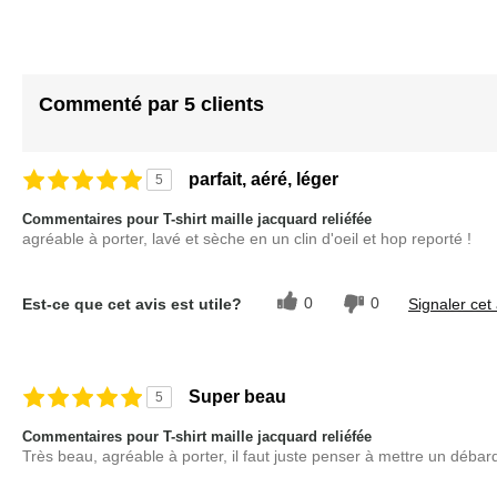
beginning
of
the
images
Commenté par 5 clients
gallery
parfait, aéré, léger
5
Commentaires pour T-shirt maille jacquard reliéfée
agréable à porter, lavé et sèche en un clin d'oeil et hop reporté !
0
0
Est-ce que cet avis est utile?
Signaler cet 
Super beau
5
Commentaires pour T-shirt maille jacquard reliéfée
Très beau, agréable à porter, il faut juste penser à mettre un débar