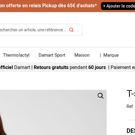
on offerte en relais Pickup dès 65€ d'achats*
+ Ajouter le cod
Rechercher
Thermolactyl
Damart Sport
Maison
|
Marque
fficiel
Damart
|
Retours gratuits
pendant
60 jours |
Paiement e
T-
Ref
DE