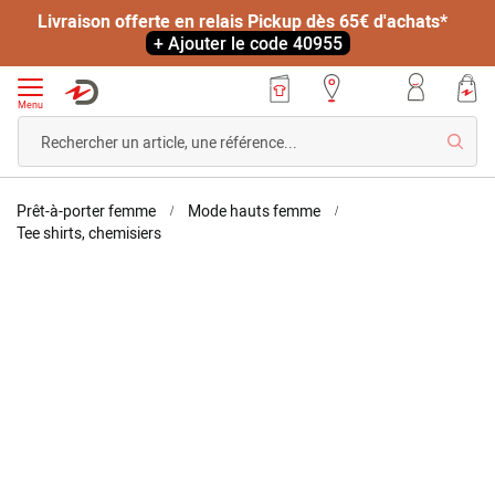
Livraison offerte en relais Pickup dès 65€ d'achats*
+ Ajouter le code 40955
Menu
Reche
Accueil
Prêt-à-porter femme
Mode hauts femme
T-
Tee shirts, chemisiers
shirt
maille
Skip
Skip
jersey
to
to
motif
the
the
feuillage
end
beginning
of
of
the
the
images
images
gallery
gallery