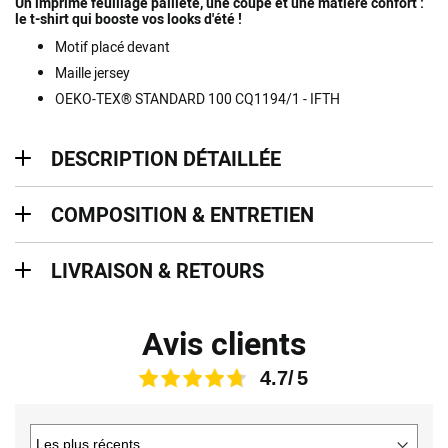
Un imprimé feuillage pailleté, une coupe et une matière confort :
le t-shirt qui booste vos looks d'été !
Motif placé devant
Maille jersey
OEKO-TEX® STANDARD 100 CQ1194/1 - IFTH
description détaillée
DESCRIPTION DÉTAILLÉE
Composition & entretien
COMPOSITION & ENTRETIEN
Livraison & retours
LIVRAISON & RETOURS
Avis clients
4.7