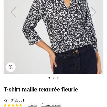
Skip
T-shirt maille texturée fleurie
to
the
beginning
Ref
3128001
of
2 avis
Écrire un avis