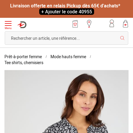
Livraison offerte en relais Pickup dès 65€ d'achats*
+ Ajouter le code 40955
Menu
Reche
Accueil
Prêt-à-porter femme
Mode hauts femme
T-
Tee shirts, chemisiers
shirt
Skip
maille
to
texturée
the
fleurie
end
of
the
images
gallery