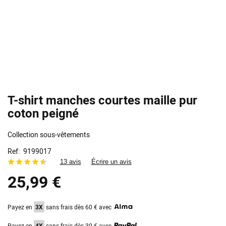
T-shirt manches courtes maille pur
coton peigné
Collection sous-vêtements
Ref
9199017
13 avis
Écrire un avis
25,99 €
Payez en
3X
sans frais dès 60 € avec
Payez en
4X
sans frais dès 30 € avec