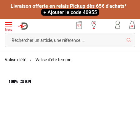
Livraison offerte en relais Pickup dès 65€ d'achats*
+ Ajouter le code 40955
Menu
Reche
Accueil
T-
Valise d'été
Valise d'été femme
shirt
manches
Skip
Skip
courtes
to
to
maille
the
the
pur
end
beginning
coton
of
of
peigné
the
the
images
images
gallery
gallery