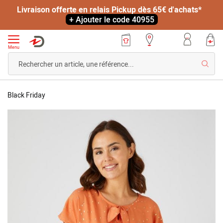
Livraison offerte en relais Pickup dès 65€ d'achats*
+ Ajouter le code 40955
Menu
Reche
Accueil
Tee-
Black Friday
shirt
Skip
bi-
to
matière
the
à
end
motifs
of
brillants,
the
manches
images
courtes
gallery