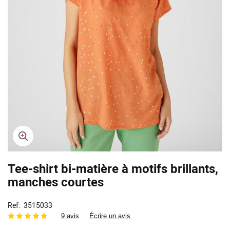
Skip
Tee-shirt bi-matière à motifs brillants,
to
the
manches courtes
beginning
of
Ref
3515033
the
9 avis
Écrire un avis
images
gallery