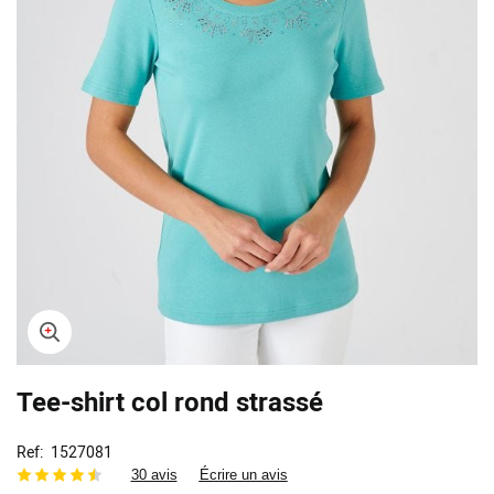
Skip
Tee-shirt col rond strassé
to
the
beginning
Ref
1527081
of
30 avis
Écrire un avis
the