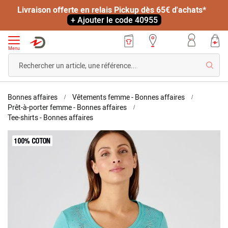
Livraison offerte en relais Pickup dès 65€ d'achats*
+ Ajouter le code 40955
Menu
Reche
Accueil
Bonnes affaires
Vêtements femme - Bonnes affaires
Prêt-à-porter femme - Bonnes affaires
Tee-
Tee-shirts - Bonnes affaires
shirt
Skip
col
to
rond
the
strassé
end
of
the
images
gallery