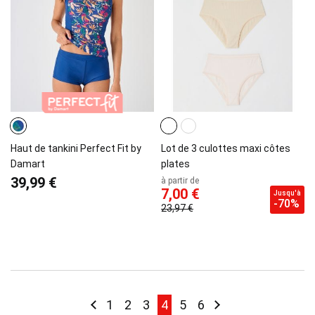
Haut de tankini Perfect Fit by
Lot de 3 culottes maxi côtes
Damart
plates
39,99 €
à partir de
7,00 €
Jusqu'à
-70%
23,97 €
Page
Page
Précédent
Page
Page
Page
You're currently reading pa
Page
Page
Page
Suivant
1
2
3
4
5
6