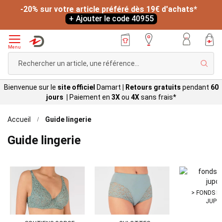
*
-20% sur votre article préféré dès 19€ d'achats*
L
+ Ajouter le code 40955
Menu
Rech
Bienvenue sur le
site officiel
Damart
|
Retours gratuits
pendant
60
jours |
Paiement en
3X
ou
4X
sans
frais*
Accueil
Guide lingerie
Guide lingerie
> FONDS D
JUPO