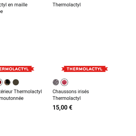
térieur Thermolactyl
Chaussons irisés
 moutonnée
Thermolactyl
15,00 €