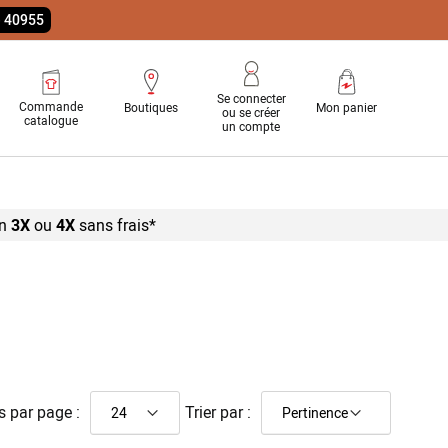
e 40955
Se connecter
Commande
Boutiques
Mon panier
ou se créer
catalogue
un compte
n
3X
ou
4X
sans
frais*
s par page :
Trier par :