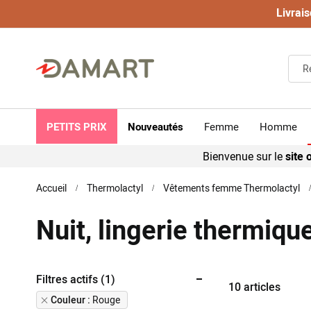
Livrais
PETITS PRIX
Nouveautés
Femme
Homme
Bienvenue sur le
site o
Accueil
Thermolactyl
Vêtements femme Thermolactyl
Nuit, lingerie thermiqu
Filtres actifs (1)
10
articles
Remove
Couleur
Rouge