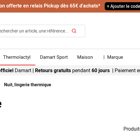
on offerte en relais Pickup dès 65€ d'achats*
+ Ajouter le cod
Rechercher
Thermolactyl
Damart Sport
Maison
|
Marque
fficiel
Damart
|
Retours gratuits
pendant
60 jours |
Paiement e
Nuit, lingerie thermique
e
Produit