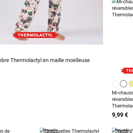
bre Thermolactyl en maille moelleuse
Mi-chausse
réversible
Thermolac
9,99 €