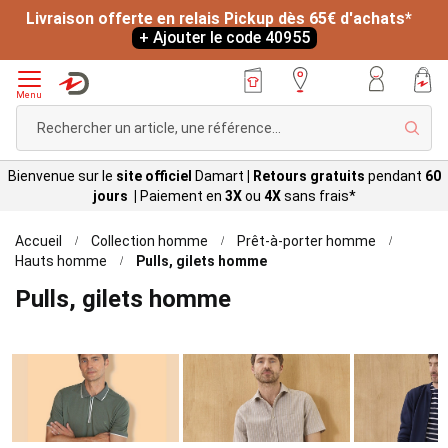
Livraison offerte en relais Pickup dès 65€ d'achats*
+ Ajouter le code 40955
Menu
Rech
Bienvenue sur le
site officiel
Damart
|
Retours gratuits
pendant
60
jours |
Paiement en
3X
ou
4X
sans
frais*
Accueil
Collection homme
Prêt-à-porter homme
Hauts homme
Pulls, gilets homme
Pulls, gilets homme