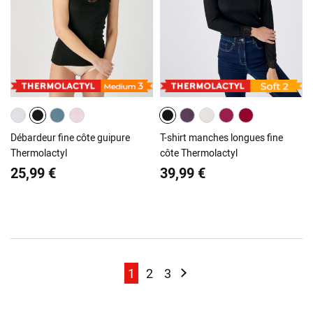
Débardeur fine côte guipure
T-shirt manches longues fine
Thermolactyl
côte Thermolactyl
25,99 €
39,99 €
Page
Page
Page
Page
Page
Suivant
1
2
3