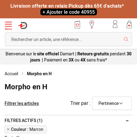
Livraison offerte en relais Pickup dès 65€ d'achats*
+ Ajouter le code 40955
Menu
Reche
Bienvenue sur le
site officiel
Damart
|
Retours gratuits
pendant
30
jours |
Paiement en
3X
ou
4X
sans
frais*
Accueil
Morpho en H
Morpho en H
Trier par :
Filtrer les articles
FILTRES ACTIFS (1)
Remove
Couleur
Marron
This