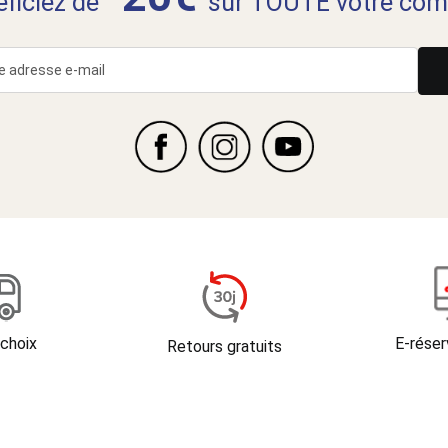
néficiez de
sur TOUTE votre com
 choix
E-réser
Retours gratuits