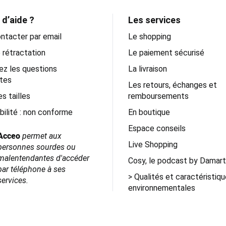
 d’aide ?
Les services
ntacter par email
Le shopping
 rétractation
Le paiement sécurisé
ez les questions
La livraison
tes
Les retours, échanges et
s tailles
remboursements
bilité : non conforme
En boutique
Espace conseils
Acceo
permet aux
Live Shopping
personnes
sourdes ou
malentendantes
d'accéder
Cosy, le podcast by Damart
par téléphone à ses
Qualités et caractéristiq
services.
environnementales