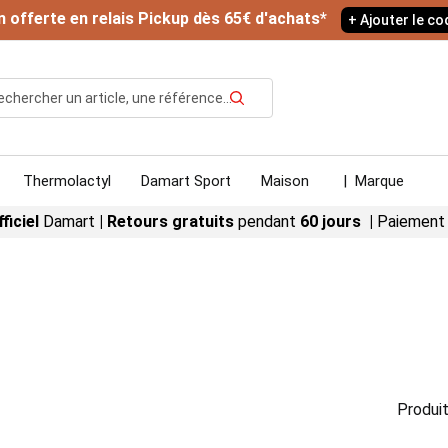
n offerte en relais Pickup dès 65€ d'achats*
+ Ajouter le c
Rechercher
Thermolactyl
Damart Sport
Maison
|
Marque
fficiel
Damart
|
Retours gratuits
pendant
60 jours |
Paiement
Produit