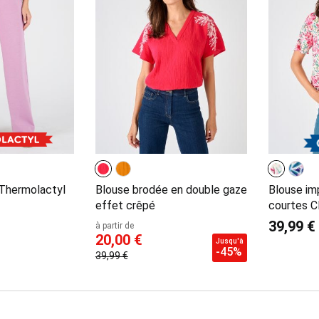
 Thermolactyl
Blouse brodée en double gaze
Blouse i
effet crêpé
courtes C
39,99 €
à partir de
20,00 €
Jusqu'à
-45%
39,99 €