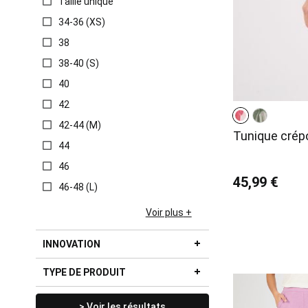
Taille unique
34-36 (XS)
38
38-40 (S)
40
42
42-44 (M)
Tunique crép
44
46
45,99 €
46-48 (L)
Voir plus
INNOVATION
TYPE DE PRODUIT
> Voir les résultats