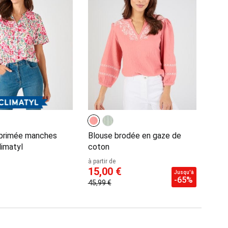
mprimée manches
Blouse brodée en gaze de
limatyl
coton
à partir de
15,00 €
Jusqu'à
-65%
45,99 €