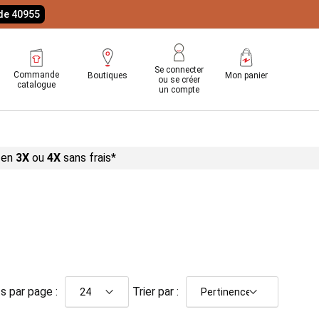
ode 40955
Se connecter
Commande
Boutiques
Mon panier
ou se créer
catalogue
un compte
 en
3X
ou
4X
sans
frais*
s par page :
Trier par :