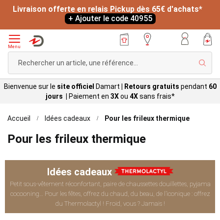
Livraison offerte en relais Pickup dès 65€ d'achats*
+ Ajouter le code 40955
Menu
Rech
Bienvenue sur le
site officiel
Damart
|
Retours gratuits
pendant
60
jours |
Paiement en
3X
ou
4X
sans
frais*
Accueil
Idées cadeaux
Pour les frileux thermique
Pour les frileux thermique
Idées cadeaux
Petit sous-vêtement réconfortant, paire de chaussettes douillettes, pyjama
cocooning… Pour les fêtes, offrez du chaud, du beau, de l’iconique : offrez
du Thermolactyl ! Froid, vous ? Jamais !