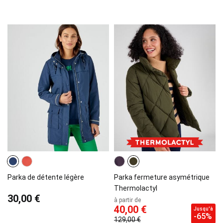
Parka de détente légère
Parka fermeture asymétrique
Thermolactyl
30,00 €
à partir de
40,00 €
Jusqu'à
-65%
129,00 €