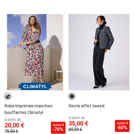
Robe imprimée manches
Veste effet tweed
bouffantes Climatyl
à partir de
à partir de
35,00 €
Jusqu'à
20,00 €
Jusqu'à
-60%
-70%
89,99 €
79,99 €