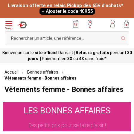
Livraison offerte en relais Pickup dès 65€ d'achats*
+ Ajouter le code 40955
Menu
Rech
Bienvenue sur le
site officiel
Damart
|
Retours gratuits
pendant
30
jours |
Paiement en
3X
ou
4X
sans
frais*
Accueil
Bonnes affaires
Vêtements femme - Bonnes affaires
Vêtements femme - Bonnes affaires
LES BONNES AFFAIRES
Des petits prix pour se faire plaisir !