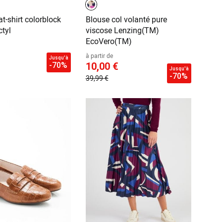
t-shirt colorblock
Blouse col volanté pure
tyl
viscose Lenzing(TM)
EcoVero(TM)
à partir de
Jusqu'à
-70%
10,00 €
Jusqu'à
-70%
39,99 €