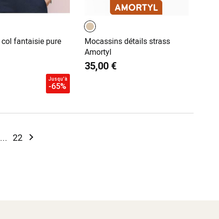
col fantaisie pure
Mocassins détails strass
Amortyl
35,00 €
Jusqu'à
-65%
ntly reading page
ge
Page
Page
Suivant
...
22