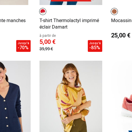
ante manches
T-shirt Thermolactyl imprimé
Mocassins
éclair Damart
25,00 €
à partir de
5,00 €
Jusqu'à
Jusqu'à
-70%
-85%
39,99 €