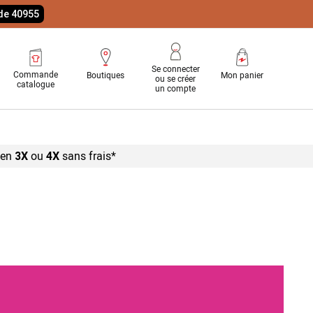
ode 40955
Se connecter
Commande
Boutiques
Mon panier
ou se créer
catalogue
un compte
 en
ou
sans
frais*
3X
4X