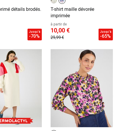
primé détails brodés.
T-shirt maille dévorée
imprimée
à partir de
10,00 €
Jusqu'à
Jusqu'à
-70%
-65%
29,99 €