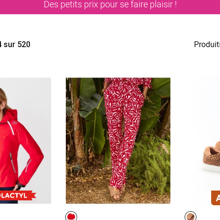
Des petits prix pour se faire plaisir !
Produit
4
sur
520