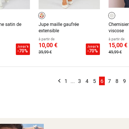
e satin de
Jupe maille gaufrée
Chemisier 
extensible
viscose
à partir de
à partir de
10,00 €
15,00 €
Jusqu'à
Jusqu'à
-70%
-70%
39,99 €
49,99 €
Page
Page
Précédent
Page
Page
Page
Page
You're curre
Page
Page
Pa
1
...
3
4
5
6
7
8
9