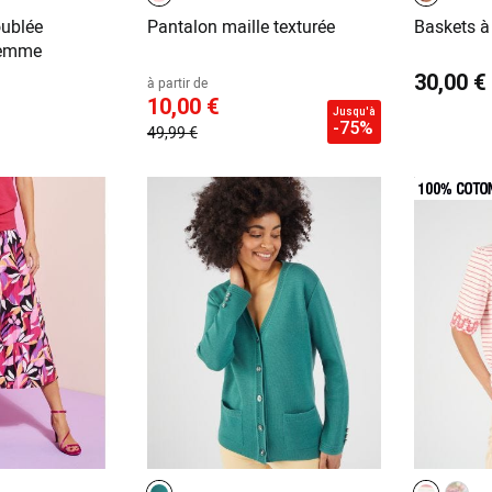
ublée
Pantalon maille texturée
Baskets à
femme
30,00 €
à partir de
10,00 €
Jusqu'à
-75%
49,99 €