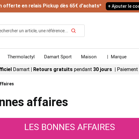
n offerte en relais Pickup dès 65€ d'achats*
+ Ajouter le c
Rechercher
Thermolactyl
Damart Sport
Maison
|
Marque
Damart
pendant
Paiement
ficiel
|
Retours gratuits
30 jours |
ffaires
nes affaires
LES BONNES AFFAIRES