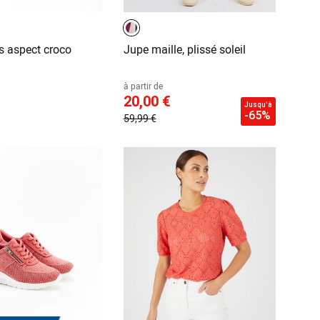
 aspect croco
Jupe maille, plissé soleil
à partir de
20,00 €
Jusqu'à
-65%
59,99 €