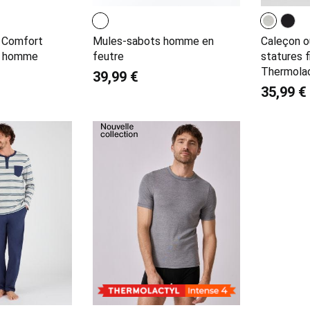
d Comfort
Mules-sabots homme en
Caleçon o
3 homme
feutre
statures 
Thermolac
39,99 €
35,99 €