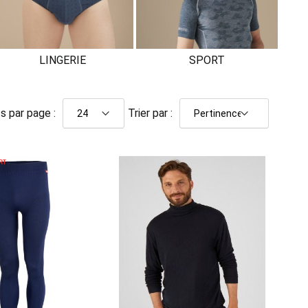
LINGERIE
SPORT
s par page :
Trier par :