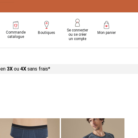
e 40955
Se connecter
Commande
Boutiques
Mon panier
ou se créer
catalogue
un compte
 en
3X
ou
4X
sans
frais*