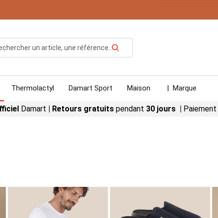
ur votre article préféré dès 19€ d'achats*
+ Ajouter le cod
Rechercher
Thermolactyl
Damart Sport
Maison
|
Marque
fficiel
Damart
|
Retours gratuits
pendant
30 jours |
Paiement