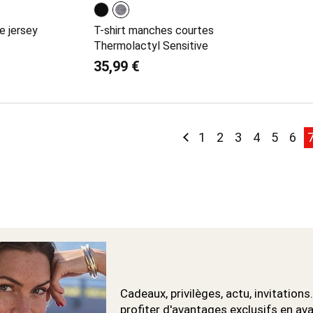
e jersey
T-shirt manches courtes
Thermolactyl Sensitive
35,99 €
Page
Page
Précédent
Page
Page
Page
Page
Page
Pag
P
1
2
3
4
5
6
Cadeaux, privilèges, actu, invitations.
profiter d'avantages exclusifs en av