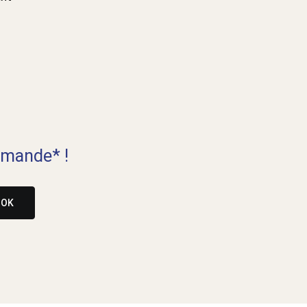
mande* !
OK