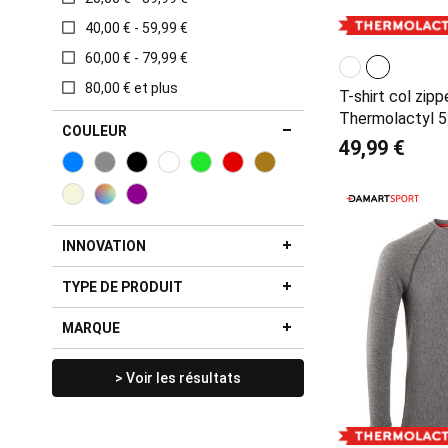
40,00 € - 59,99 €
60,00 € - 79,99 €
80,00 € et plus
T-shirt col zip
Thermolactyl 
COULEUR
49,99 €
INNOVATION
TYPE DE PRODUIT
MARQUE
> Voir les résultats