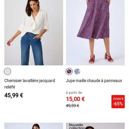
Chemisier lavallière jacquard
Jupe maille chaude à panneaux
reliéfé
à partir de
45,99 €
15,00 €
Jusqu'à
-65%
49,99 €