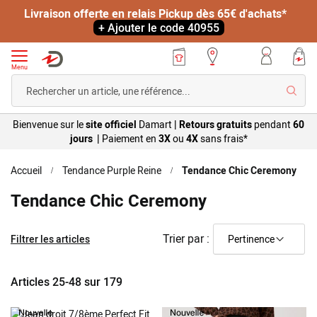
Livraison offerte en relais Pickup dès 65€ d'achats*
+ Ajouter le code 40955
Menu
Reche
Bienvenue sur le
site officiel
Damart
|
Retours gratuits
pendant
60
jours |
Paiement en
3X
ou
4X
sans
frais*
Accueil
Tendance Purple Reine
Tendance Chic Ceremony
Tendance Chic Ceremony
Trier par :
Filtrer les articles
Articles
25
-
48
sur
179