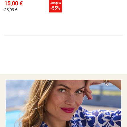
15,00 €
Jusqu'à
-55%
35,99 €