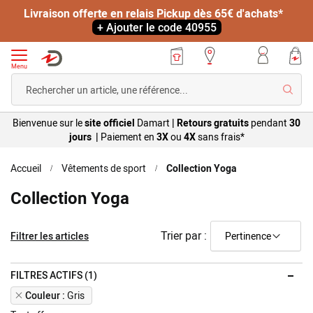
Livraison offerte en relais Pickup dès 65€ d'achats*
+ Ajouter le code 40955
Menu
Reche
Bienvenue sur le
site officiel
Damart
|
Retours gratuits
pendant
30
jours |
Paiement en
3X
ou
4X
sans
frais*
Accueil
Vêtements de sport
Collection Yoga
Collection Yoga
Trier par :
Filtrer les articles
FILTRES ACTIFS (1)
Remove
Couleur
Gris
This