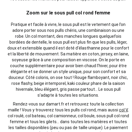
Zoom sur le sous pull col rond femme
Pratique et facile à vivre, le sous pull est le vetement que l’on
adore porter sous nos pulls chéris, une combinaison ou une
robe. Un col montant, des manches longues quelquefois
bordées de dentelle, le sous pull est plus fin que les pulls, léger,
doux et extensible quand il est doté d’élasthanne pour le confort
et la liberté de mouvement. Sa matière en coton, jersey, en laine,
soyeuse grâce à une
composition en
viscose. On le porte en
couche supplémentaire pour avoir bien chaud l’hiver, pour être
élégante et se donner un style unique, pour son confort et sa
douceur. Côté coloris, on ose tout ! Rouge flamboyant, noir chic,
rose flashy, beige intemporel, kaki couleur phare de la saison
hivernale, bleu élégant, gris passe partout… Le sous pull
s’adapte à toutes les situations.
Rendez-vous sur damart.fr et retrouvez toute la collection
maille ! Vous y trouverez tous les pulls col rond, mais aussi
col V
,
col roulé, col bateau, col camionneur, col boule, sous pull col rond
femme et tous les gilets… dans toutes les matières et toutes
les tailles disponibles (peu ou pas de taille unique). Le paiement