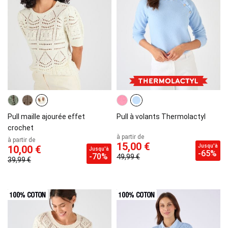
Pull maille ajourée effet
Pull à volants Thermolactyl
crochet
à partir de
à partir de
15,00 €
Jusqu'à
10,00 €
Jusqu'à
-65%
-70%
49,99 €
39,99 €