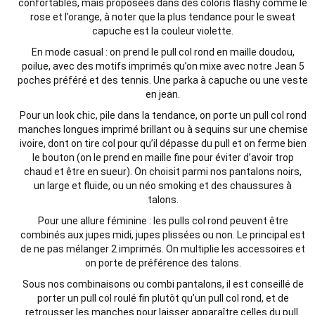
confortables, mais proposées dans des coloris flashy comme le
rose et l’orange, à noter que la plus tendance pour le sweat
capuche est la couleur violette.
En mode casual : on prend le pull col rond en maille doudou,
poilue, avec des motifs imprimés qu’on mixe avec notre Jean 5
poches préféré et des tennis. Une parka à capuche ou une veste
en jean.
Pour un look chic, pile dans la tendance, on porte un pull col rond
manches longues imprimé brillant ou à sequins sur une chemise
ivoire, dont on tire col pour qu’il dépasse du pull et on ferme bien
le bouton (on le prend en maille fine pour éviter d’avoir trop
chaud et être en sueur). On choisit parmi nos pantalons noirs,
un large et fluide, ou un néo smoking et des chaussures à
talons.
Pour une allure féminine : les pulls col rond peuvent être
combinés aux jupes midi, jupes plissées ou non. Le principal est
de ne pas mélanger 2 imprimés. On multiplie les accessoires
et
on porte de préférence des talons.
Sous nos combinaisons ou combi pantalons, il est conseillé de
porter un pull col roulé fin plutôt qu’un pull col rond, et de
retrousser les manches pour laisser apparaître celles du pull.