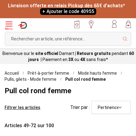
-20% sur votre article préféré dès 19€ d'achats*
*
L
+ Ajouter le code 40955
Menu
Rech
Bienvenue sur le
site officiel
Damart
|
Retours gratuits
pendant
60
jours |
Paiement en
3X
ou
4X
sans
frais*
Accueil
Prêt-à-porter femme
Mode hauts femme
Pulls, gilets - Mode femme
Pull col rond femme
Pull col rond femme
Trier par :
Filtrer les articles
Articles
49
-
72
sur
100