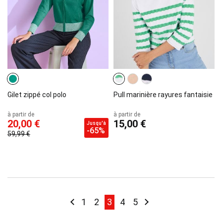
Gilet zippé col polo
Pull marinière rayures fantaisie
à partir de
à partir de
20,00 €
15,00 €
Jusqu'à
-65%
59,99 €
Page
Page
Précédent
Page
Page
You're currently reading pag
Page
Page
Page
Suivant
1
2
3
4
5