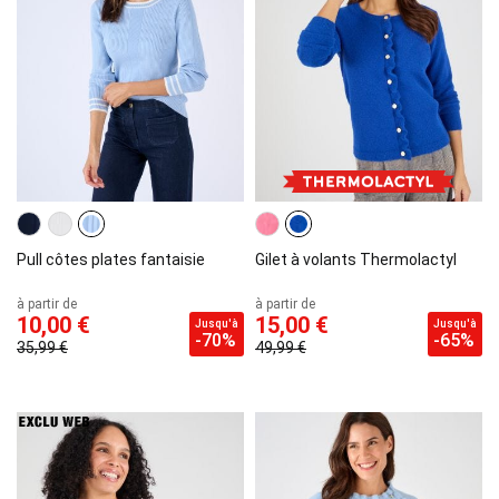
Pull côtes plates fantaisie
Gilet à volants Thermolactyl
à partir de
à partir de
10,00 €
15,00 €
Jusqu'à
Jusqu'à
-70%
-65%
35,99 €
49,99 €