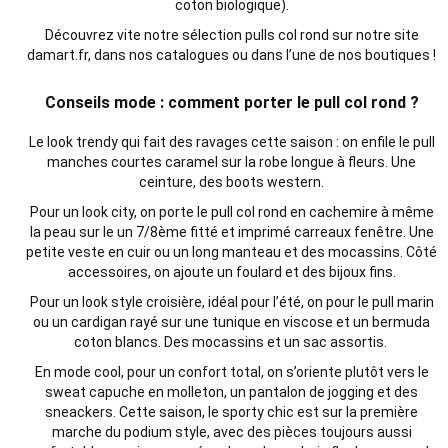
coton biologique).
Découvrez vite notre sélection pulls col rond sur notre site
damart.fr, dans nos catalogues ou dans l’une de nos boutiques !
Conseils mode : comment porter le pull col rond ?
Le look trendy qui fait des ravages cette saison : on enfile le pull
manches courtes caramel sur la robe longue à fleurs. Une
ceinture, des boots western.
Pour un look city, on porte le pull col rond en cachemire à même
la peau sur le un 7/8
ème
fitté et imprimé carreaux fenêtre. Une
petite veste en cuir ou un long manteau et des mocassins. Côté
accessoires, on ajoute un foulard et des bijoux fins.
Pour un look style croisière, idéal pour l’été, on pour le pull marin
ou un cardigan rayé sur une tunique en viscose et un bermuda
coton blancs. Des mocassins et un sac assortis.
En mode cool, pour un confort total, on s’oriente plutôt vers le
sweat capuche en molleton, un pantalon de jogging et des
sneackers. Cette saison, le sporty chic est sur la première
marche du podium style, avec des pièces toujours aussi