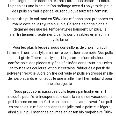
Plus léger que le cachemire, mais tout aussi isolant et doux,
l’alpaga est une laine que l’on mélange avec du polyamide, pour
des pulls en maille perlée, au rendu duveteux très féminin.
Nos petits pulls col rond en 50% laine mérinos sont proposés en
maille côtelée, à rayures ou unie. Ce sont les bons pions à
dégainer dès que les températures baissent. En plus, ils
s’entretiennent facilement, car ils sont lavables en machine,
cycle laine.
Pour les plus frileuses, nous conseillons de choisir un pull
femme Thermolactyl parmi notre collection labellisée. Nos pulls
et gilets Thermolactyl sont la garantie d’une chaleur
confortable, des pièces stylées déclinées dans tous les styles
et toutes les couleurs, et pour certains, fabriqués à partir de
polyester recyclé. Alors on tire col roulé et pulls en grosse maille
de nos placards et on adopte une maille fine Thermolactyl pour
une allure juste !
Nous proposons aussi des pulls légers particulièrement
indiqués pour l’été. Indispensable dans la valise de vacances : le
pull femme en coton. Cette saison, nous avons travaillé un pull
en coton et lin mélangés, dans une jolie maille pointelle légère,
ainsi qu’un pull manches courtes en coton bio majoritaire (80%