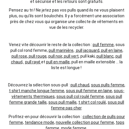
et sécurisé et les retours sont gratuits.
Pensez au tri ! Ne jetez pas vos pulls quand ils ne vous plaisent
plus, ou qu’ils sont boulochés. Il y a forcément une association
près de chez vous qui organise une collecte de vêtements en
vue de les recycler.
Venez vite découvrir le reste de la collection :
pull femme
, sous
pull col rond femme
,
pull marinière
,
pull jacquard
,
pull en laine
,
pull rose
,
pull rouge
,
pull noir
,
pull vert
, pull kaki,
pull blanc
,
pull
chaud,
pull rayé
et
pull en maille
, pull en maille
extensible
… la
liste
est longue !
Découvrez la sélection sous-pull :
pull chaud
,
sous pulls femme
,
t shirt manche longue femme
,
sous pull femme en laine
,
sous-
vêtements thermiques
,
sous pull col roulé femme
,
sous pull
femme grande taille
,
sous pull maille
,
t shirt col roulé
,
sous pull
femme pas cher
.
Profitez-en pour découvrir la collection :
collection de pulls pour
femme
,
tendance mode
,
nouvelle collection pour femme
,
tops
femme
,
mode femme
.