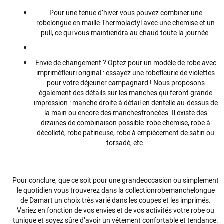
Pour une tenue d’
hiver
vous pouvez combiner une
robe
longue
en
maille
Thermolactyl avec une
chemise
et un
pull
, ce qui vous maintiendra au chaud toute la journée.
Envie de changement ? Optez pour un modèle de
robe
avec
imprimé
fleuri
original : essayez une
robe
fleurie
de
violettes
pour votre déjeuner campagnard ! Nous proposons
également des détails sur les
manches
qui feront
grande
impression :
manche
droite à détail en
dentelle
au-dessus de
la
main
ou encore des
manches
froncées
. Il existe des
dizaines de combinaison possible :
robe
chemise
,
robe
à
décolleté
,
robe
patineuse
,
robe
à empiècement de
satin
ou
torsadé
, etc.
Pour conclure, que ce soit pour une
grande
occasion
ou simplement
le quotidien vous trouverez dans la
collection
robe
manche
longue
de Damart un choix très varié dans les
coupes
et les
imprimés
.
Variez en fonction de vos envies et de vos activités votre
robe
ou
tunique
et soyez sûre d’avoir un
vêtement
confortable et
tendance
.