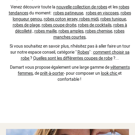
Venez découvrir toute la
nouvelle collection de robes
et les
robes
tendances
du moment:
robes patineuse
,
robes en viscoses
,
robes
longueur genou
,
robes coton jersey
,
robes midi
,
robes tunique
,
robes de plage
,
robes coupe droite
,
robes de cocktails
,
robes à
décolleté
,
robes maille
,
robes amples
,
robes chemise
,
robes
manches courtes
,
Si vous souhaitez en savoir plus, n'hésitez pas à aller faire un tour
sur notre espace conseil, catégorie "
Robes
" :
comment choisir sa
robe
?
Quelles sont les différentes coupes de robe
?...
Damart vous propose également une large gamme de
vêtements
femmes
, de
prêt-à-porter
- pour composer un
look chic
et
confortable !