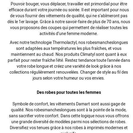
Pouvoir bouger, vous déplacer, travailler est primordial pour être
efficace durant votre journée ou
soirée
. Il est important pour nous
de vous fournir des
vêtements
de qualité, qui ne s’abîmeront pas
dès le 1er
lavage
. Grâce à notre savoir-faire de plus de 70 ans, nous
vous proposons des
coupes
qui
permettent
de réaliser toutes les
activités d’une femme moderne.
Avec notre technologie Thermolactyl, nos
robes
manches
longues
sont adaptées aux températures les plus fraîches, et vous
maintiennent au chaud. Nos produits Climatyl sont quant à eux
parfait pour rester fraîche l'été. Restez tendance toute l'année dans
votre robe longue et créez une variété de look grâce à nos
collections régulièrement renouvelées. Changer de style au fil des
jours selon votre humeur ou vos envies.
Des robes pour toutes les femmes
Symbole de confort, les
vêtements
Damart sont aussi gage de
qualité. Nos
robes
manches
longues
sont à la pointe de la
mode
,
sans sacrifier votre confort. Dans cette logique nous vous offrons
une
grande
diversité de modèles parmi nos sélections de
robes
.
Diversifiez vos tenues grâce à nos robes à imprimés modernes et