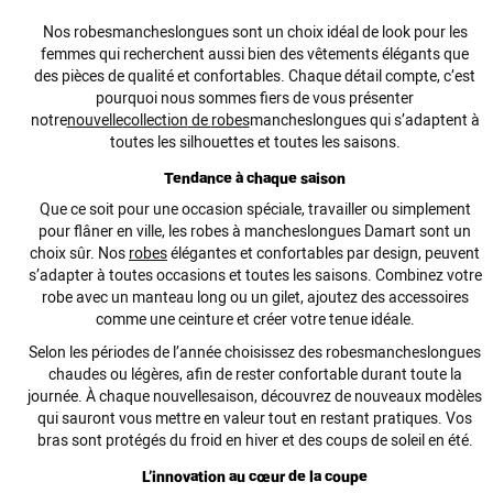
Nos
robes
manches
longues
sont un choix idéal de
look
pour les
femmes qui recherchent aussi bien des
vêtements
élégants que
des pièces de qualité et confortables. Chaque détail compte, c’est
pourquoi nous sommes fiers de vous présenter
notre
nouvelle
collection
de
robes
manches
longues
qui s’adaptent à
toutes les silhouettes et toutes les
saisons
.
Tendance à chaque saison
Que ce soit pour une
occasion
spéciale, travailler ou simplement
pour flâner en ville, les
robes
à
manches
longues
Damart sont un
choix sûr. Nos
robes
élégantes et confortables par design, peuvent
s’adapter à toutes
occasions
et toutes les
saisons
. Combinez votre
robe avec un manteau long ou un gilet, ajoutez des accessoires
comme une ceinture et créer votre tenue idéale.
Selon les périodes de l’année choisissez des
robes
manches
longues
chaudes ou légères, afin de rester confortable durant toute la
journée. À chaque
nouvelle
saison
, découvrez de
nouveaux
modèles
qui sauront vous mettre en valeur tout en restant pratiques. Vos
bras sont protégés du froid en hiver et des coups de soleil en été.
L’innovation au cœur de la coupe