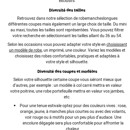
exclusifs.
Diversité des tailles
Retrouvez dans notre sélection de
robe
manches
longues
différentes
coupes
mais également un large choix de taille. Du
mini
au maxi, toutes les tailles sont représentées. Vous pouvez
filtrer
votre recherche en sélectionnant les tailles allant du 36 au 54.
Selon les
occasions
vous pouvez adapter votre
style
en
choisissant
un modèle de
robe
, un
imprimé
, une couleur. Variez les modèles et
choisissez des
robes
confortables, pratiques et adaptées à
votre
style
et silhouette.
Diversité des coupes et modèles
Selon votre silhouette certaine
coupe
vous siéront mieux que
d’autres, par exemple : un modèle à
col
carré
mettra en valeur
votre
poitrine
, une
robe
portefeuille
mettra en valeur vos jambes,
etc.
Pour une tenue estivale optez pour des couleurs vives :
rose
,
orange
, jaune, à
manches
plus
courtes
ou avec des
volants
,
voir rouge ou à
motifs
pour un peu plus d’audace. Une
encolure
dégagée sera plus confortable pour affronter la
chaleur.