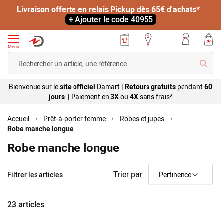
Livraison offerte en relais Pickup dès 65€ d'achats*
+ Ajouter le code 40955
Menu
Reche
Bienvenue sur le
site officiel
Damart
|
Retours gratuits
pendant
60
jours |
Paiement en
3X
ou
4X
sans
frais*
Accueil
Prêt-à-porter femme
Robes et jupes
Robe manche longue
Robe manche longue
Trier par :
Filtrer les articles
23
articles