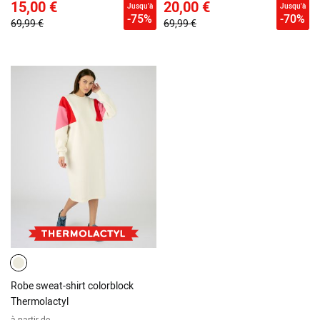
15,00 €
20,00 €
Jusqu'à
Jusqu'à
-75%
-70%
69,99 €
69,99 €
Robe sweat-shirt colorblock
Thermolactyl
à partir de