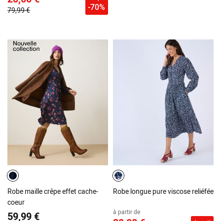
-70%
79,99 €
Robe maille crêpe effet cache-
Robe longue pure viscose reliéfée
coeur
à partir de
59,99 €