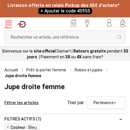
Livraison offerte en relais Pickup dès 65€ d'achats*
+ Ajouter le code 40955
Menu
Rech
Bienvenue sur le
site officiel
Damart
|
Retours gratuits
pendant
30
jours |
Paiement en
3X
ou
4X
sans
frais*
Accueil
Prêt-à-porter femme
Robes et jupes
Jupe droite femme
Jupe droite femme
Trier par :
Filtrer les articles
FILTRES ACTIFS (1)
Remove
Couleur
Bleu