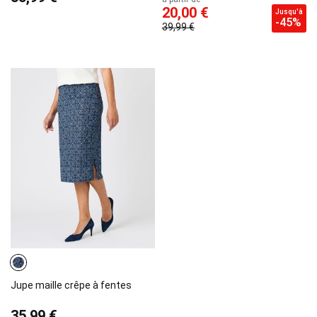
20,00 €
Jusqu'à
-45%
39,99 €
Jupe maille crêpe à fentes
35,99 €