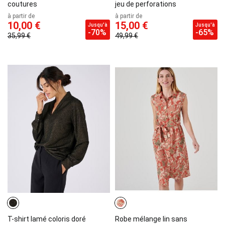
coutures
jeu de perforations
à partir de
à partir de
10,00 €
15,00 €
Jusqu'à
Jusqu'à
-70%
-65%
35,99 €
49,99 €
T-shirt lamé coloris doré
Robe mélange lin sans