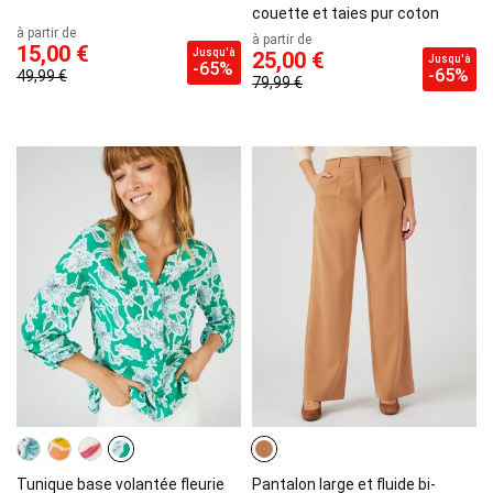
couette et taies pur coton
à partir de
à partir de
15,00 €
Jusqu'à
25,00 €
Jusqu'à
-65%
-65%
49,99 €
79,99 €
Tunique base volantée fleurie
Pantalon large et fluide bi-