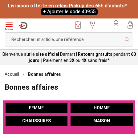
Livraison offerte en relais Pickup dès 65€ d'achats*
+ Ajouter le code 40955
Menu
Rech
Bienvenue sur le
site officiel
Damart
|
Retours gratuits
pendant
60
jours |
Paiement en
3X
ou
4X
sans
frais*
Accueil
Bonnes affaires
Bonnes affaires
FEMME
HOMME
CHAUSSURES
MAISON