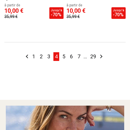
à partir de
à partir de
10,00 €
10,00 €
Jusqu'à
Jusqu'à
-70%
-70%
35,99 €
35,99 €
Page
Page
Précédent
Page
Page
Page
You're currently reading page
Page
Page
Page
Page
Page
Suivant
1
2
3
4
5
6
7
...
29