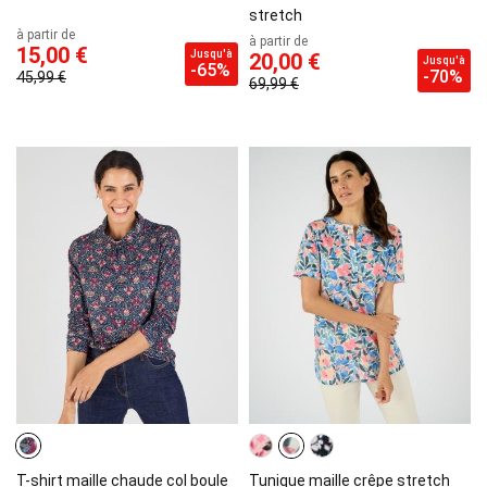
stretch
à partir de
à partir de
15,00 €
Jusqu'à
20,00 €
Jusqu'à
-65%
-70%
45,99 €
69,99 €
T-shirt maille chaude col boule
Tunique maille crêpe stretch