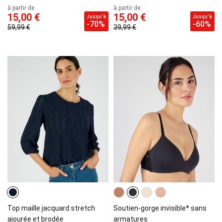
à partir de
à partir de
15,00 €
15,00 €
Jusqu'à
Jusqu'à
-70%
-60%
59,99 €
39,99 €
Top maille jacquard stretch
Soutien-gorge invisible* sans
ajourée et brodée
armatures